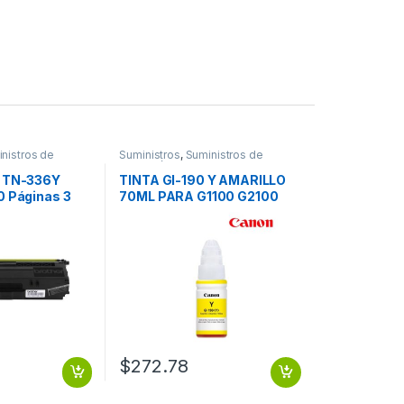
nistros de
Suministros
,
Suministros de
Impresión
r TN-336Y
TINTA GI-190 Y AMARILLO
0 Páginas 3
70ML PARA G1100 G2100
G3100 G4100
$
272.78