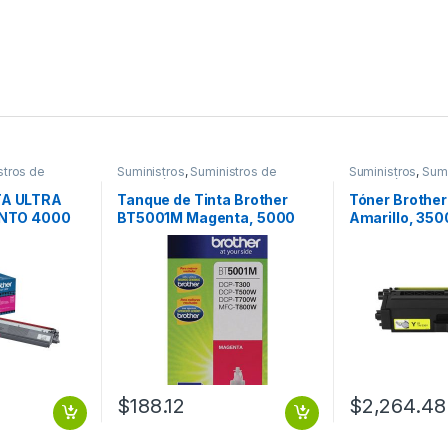
stros de
Suministros
,
Suministros de
Suministros
,
Sumi
Impresión
Impresión
A ULTRA
Tanque de Tinta Brother
Tóner Brothe
ENTO 4000
BT5001M Magenta, 5000
Amarillo, 350
Páginas RENDIMIENTO
500 PGS
5000 PGS
$
188.12
$
2,264.48