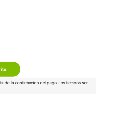
ción de tinta INK CARTRIDGE 55ML quantity
rito
tir de la confirmacion del pago. Los tiempos son