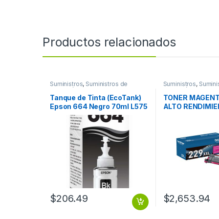
Productos relacionados
Suministros
,
Suministros de
Suministros
,
Sumini
Impresión
Impresión
Tanque de Tinta (EcoTank)
TONER MAGENT
Epson 664 Negro 70ml L575
ALTO RENDIMI
L495 L1300
PAGINAS
$
206.49
$
2,653.94