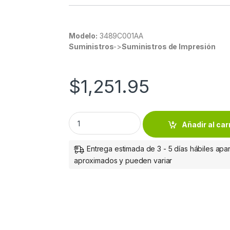
Modelo:
3489C001AA
Suministros
->
Suministros de Impresión
$
1,251.95
Tinta Canon PFI-030BK Negro Original Inyec
Añadir al car
Entrega estimada de 3 - 5 días hábiles apar
aproximados y pueden variar