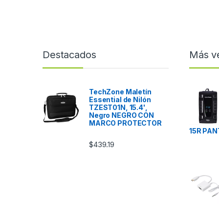
Destacados
Más v
TechZone Maletín
Essential de Nilón
TZEST01N, 15.4',
Negro NEGRO CON
MARCO PROTECTOR
15R PAN
$
439.19