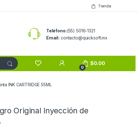
Tienda
Teléfono:
(55) 5016-1321
Email:
contacto@quicksoft.mx
$
0.00
0
 tinta INK CARTRIDGE 55ML
ro Original Inyección de
L