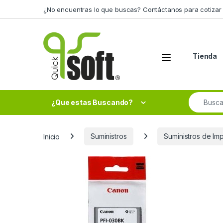
Skip to navigation
Skip to content
¿No encuentras lo que buscas? Contáctanos para cotizar 
Tienda
Search fo
¿Que estas Buscando?
Inicio
Suministros
Suministros de Im