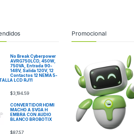
endidos
Promocional
No Break Cyberpower
AVRG750LCD, 450W,
750VA, Entrada 90-
148V, Salida 120V, 12
Contactos 12 NEMA 5-
TALLA LCD RJ11
$
3,194.59
CONVERTIDOR HDMI
MACHO A SVGA H
EMBRA CON AUDIO
BLANCO BROBOTIX
$
87.57