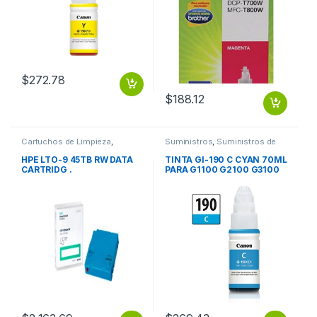
$
272.78
$
188.12
Cartuchos de Limpieza
,
Suministros
,
Suministros de
Suministros
Impresión
HPE LTO-9 45TB RW DATA
TINTA GI-190 C CYAN 70ML
CARTRIDG .
PARA G1100 G2100 G3100
G4100