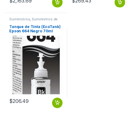
$
2,163.69
$
269.43
Suministros
,
Suministros de
Impresión
Tanque de Tinta (EcoTank)
Epson 664 Negro 70ml
L575 L495 L1300
$
206.49