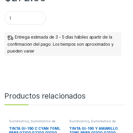
TINTA GI-190 M MAGENTA 70ML PARA G1100 G2100 G3100 G4
Entrega estimada de 3 - 5 días hábiles apartir de la
confirmacion del pago. Los tiempos son aproximados y
pueden variar
Productos relacionados
Suministros
,
Suministros de
Suministros
,
Suministros de
Impresión
Impresión
TINTA GI-190 C CYAN 70ML
TINTA GI-190 Y AMARILLO
PARA G1100 G2100 G3100
70ML PARA G1100 G2100