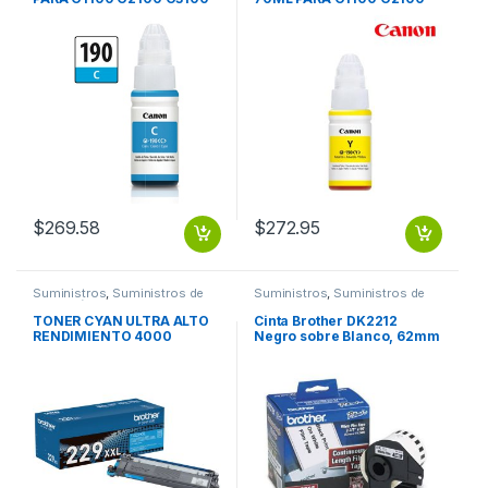
G4100
G3100 G4100
$
269.58
$
272.95
Suministros
,
Suministros de
Suministros
,
Suministros de
Impresión
Oficina
TONER CYAN ULTRA ALTO
Cinta Brother DK2212
RENDIMIENTO 4000
Negro sobre Blanco, 62mm
PAGINAS
x 15.2m BLANCO PLASTICA
62MM X 15.2M