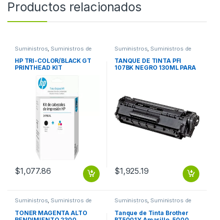
Productos relacionados
Suministros
,
Suministros de
Suministros
,
Suministros de
Oficina
Impresión
HP TRI-COLOR/BLACK GT
TANQUE DE TINTA PFI
PRINTHEAD KIT
107BK NEGRO 130ML PARA
IPF 670 / 770
$
1,077.86
$
1,925.19
Suministros
,
Suministros de
Suministros
,
Suministros de
Impresión
Impresión
TONER MAGENTA ALTO
Tanque de Tinta Brother
RENDIMIENTO 2300
BT5001Y Amarillo, 5000