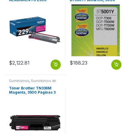
PAGINAS
Páginas RENDIMIENTO
5000 PGS
$
2,122.81
$
188.23
Suministros
,
Suministros de
Impresión
Tóner Brother TN336M
Magenta, 3500 Páginas 3
500 PGS