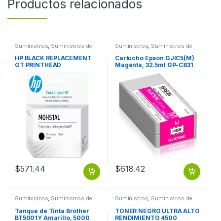
Productos relacionados
Suministros
,
Suministros de
Suministros
,
Suministros de
Oficina
Impresión
HP BLACK REPLACEMENT
Cartucho Epson GJIC5(M)
GT PRINTHEAD
Magenta, 32.5ml GP-C831
GJIC5(K)
$
571.44
$
618.42
Suministros
,
Suministros de
Suministros
,
Suministros de
Impresión
Impresión
Tanque de Tinta Brother
TONER NEGRO ULTRA ALTO
BT5001Y Amarillo, 5000
RENDIMIENTO 4500