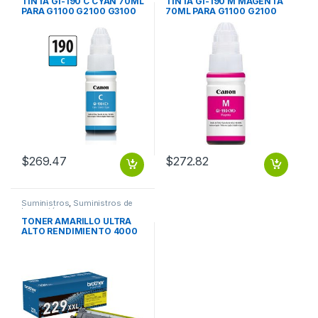
TINTA GI-190 C CYAN 70ML
TINTA GI-190 M MAGENTA
PARA G1100 G2100 G3100
70ML PARA G1100 G2100
G4100
G3100 G4100
$
269.47
$
272.82
Suministros
,
Suministros de
Impresión
TONER AMARILLO ULTRA
ALTO RENDIMIENTO 4000
PAGINAS