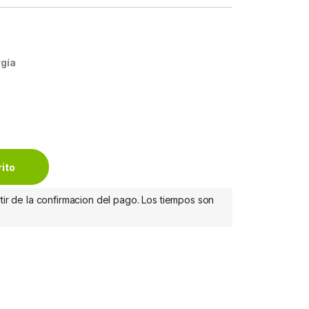
gía
DE ONDA SENOIDAL 2U PERMIT quantity
rito
tir de la confirmacion del pago. Los tiempos son