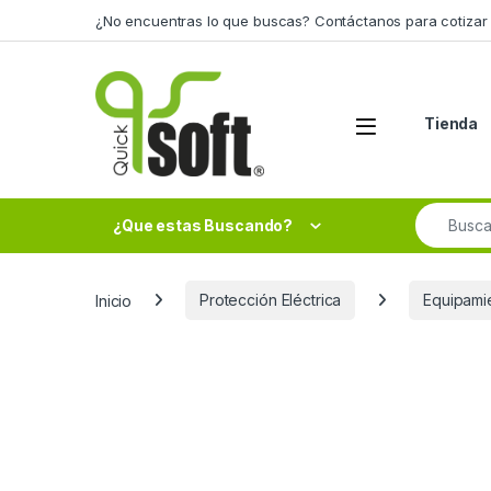
Skip to navigation
Skip to content
¿No encuentras lo que buscas? Contáctanos para cotizar 
Tienda
Search fo
¿Que estas Buscando?
Inicio
Protección Eléctrica
Equipami