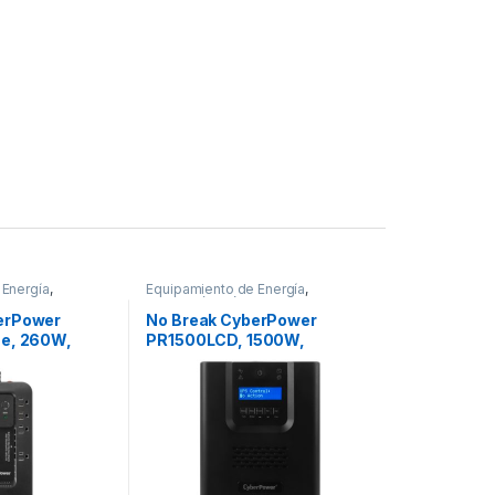
 Energía
,
Equipamiento de Energía
,
ica
Protección Eléctrica
erPower
No Break CyberPower
ne, 260W,
PR1500LCD, 1500W,
a 96 – 140V,
1500VA, Entrada 75-154V, 8
20V, 8
Contactos 1500VA/1050W
15R 3 ANOS DE
LCD SENOID PURA TORRE