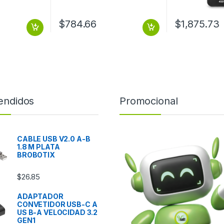
$
784.66
$
1,875.73
endidos
Promocional
CABLE USB V2.0 A-B
1.8 M PLATA
BROBOTIX
$
26.85
ADAPTADOR
CONVETIDOR USB-C A
US B-A VELOCIDAD 3.2
GEN1