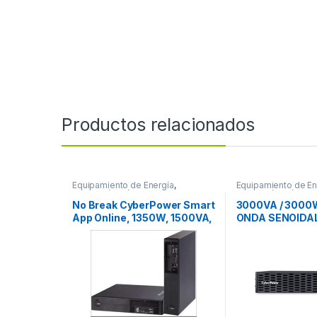
Productos relacionados
Equipamiento de Energía
,
Equipamiento de En
Protección Eléctrica
Protección Eléctrica
No Break CyberPower Smart
3000VA / 3000
App Online, 1350W, 1500VA,
ONDA SENOIDAL
Entrada 100-125V, Salida
100-125V 1500VA/1350W
LCD ONLINE SENOID 120