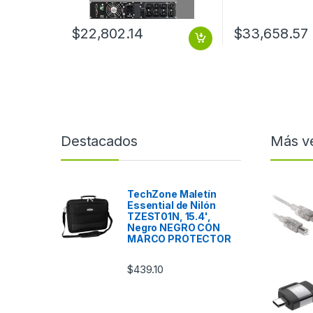
$
22,802.14
$
33,658.57
Destacados
Más v
TechZone Maletín
Essential de Nilón
TZEST01N, 15.4',
Negro NEGRO CON
MARCO PROTECTOR
$
439.10