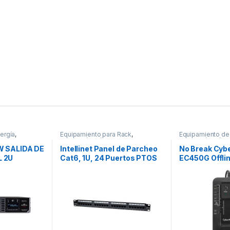
ergía
,
Equipamiento para Rack
,
Equipamiento de
Protección Eléctrica
Protección Eléctr
W SALIDA DE
Intellinet Panel de Parcheo
No Break Cyb
 2U
Cat6, 1U, 24 Puertos PTOS
EC450G Offli
RJ45 MONTAJE RACK 19 1U
450VA, Entrad
Salida 120 – 1
Contactos 5-
GARANTIA