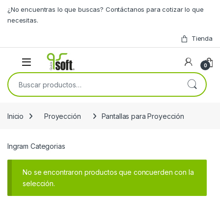
Skip to navigation
Skip to content
¿No encuentras lo que buscas? Contáctanos para cotizar lo que
necesitas.
Tienda
0
Buscar por:
Inicio
Proyección
Pantallas para Proyección
Ingram Categorias
No se encontraron productos que concuerden con la
selección.