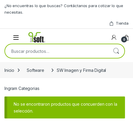
Skip to navigation
Skip to content
¿No encuentras lo que buscas? Contáctanos para cotizar lo que
necesitas.
Tienda
0
Buscar por:
Inicio
Software
SW Imagen y Firma Digital
Ingram Categorias
No se encontraron productos que concuerden con la
selección.