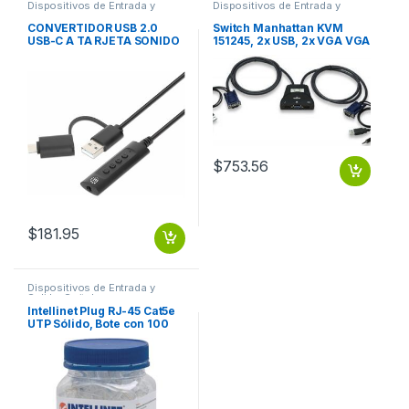
Dispositivos de Entrada y
Dispositivos de Entrada y
Salida
,
USB y FireWire
Salida
,
Switch
CONVERTIDOR USB 2.0
Switch Manhattan KVM
USB-C A TA RJETA SONIDO
151245, 2x USB, 2x VGA VGA
3.5 MM CABLE CON CONT
3.5MM 1920X1440 CON
CABLES
$
753.56
$
181.95
Dispositivos de Entrada y
Salida
,
Switch
Intellinet Plug RJ-45 Cat5e
UTP Sólido, Bote con 100
Piezas Transparentes
SOLIDO 100PZS CONTACTO
CHAPA ORO