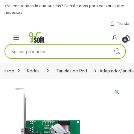
Skip to navigation
Skip to content
¿No encuentras lo que buscas? Contáctanos para cotizar lo que
necesitas.
Tienda
0
Buscar por:
Inicio
Redes
Tarjetas de Red
Adaptador/tarje