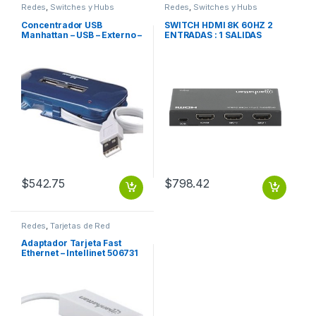
Redes
,
Switches y Hubs
Redes
,
Switches y Hubs
Concentrador USB
SWITCH HDMI 8K 60HZ 2
Manhattan – USB – Externo –
ENTRADAS : 1 SALIDAS
Azul – 7 Total USB Port(s) – 7
USB 2.0 Port(s) – PC, Mac
FUENTE.
$
542.75
$
798.42
Redes
,
Tarjetas de Red
Adaptador Tarjeta Fast
Ethernet – Intellinet 506731
– USB – 1 Puerto(s) – 1 x Red
(RJ-45) – Par trenzado 2.0
FAST ETHERNET 10/100