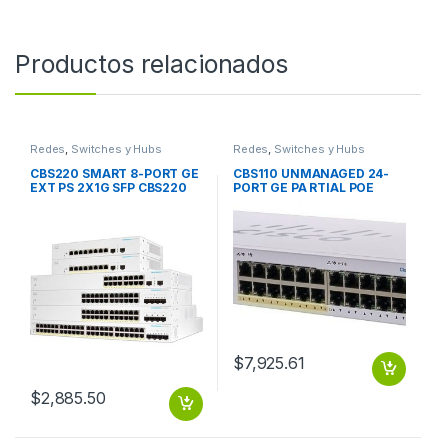
Productos relacionados
Redes
,
Switches y Hubs
Redes
,
Switches y Hubs
CBS220 SMART 8-PORT GE
CBS110 UNMANAGED 24-
EXT PS 2X1G SFP CBS220
PORT GE PA RTIAL POE
SMART 8-PORT GE EXT PS
2X1G SFP SHARED CBS110
2X1G SFP
UNMANAGED 24-PORT GE
PA RTIAL POE 2X1G SFP
SHARED
$
7,925.61
$
2,885.50