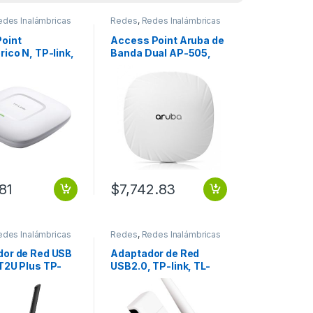
edes Inalámbricas
Redes
,
Redes Inalámbricas
oint
Access Point Aruba de
rico N, TP-link,
Banda Dual AP-505,
 para montaje
1774 Mbit/s, 1x RJ-45,
o, 300Mbps en
2.4/5GHz, 2 Antenas
 1 puerto
de 5.6dBi .
net 300MBPS
TAJE EN
81
$
7,742.83
edes Inalámbricas
Redes
,
Redes Inalámbricas
or de Red USB
Adaptador de Red
T2U Plus TP-
USB2.0, TP-link, TL-
alámbrico,
WN722N, alta
600Mbit/s,
ganancia 150Mbps
Hz USB
2.4Ghz, 1 antena de