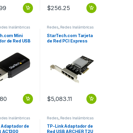
99
$
256.25
edes Inalámbricas
Redes
,
Redes Inalámbricas
h.com Mini
StarTech.com Tarjeta
or de Red USB
de Red PCI Express
lámbrico,
Ethernet Gigabit con 4
33 Mbit/s
Puertos RJ-45 Chipset
BRICO WIFI
Intel i350 ETHERNET
C
GIGABIT 4 PUERTOS
.80
$
5,083.11
edes Inalámbricas
Redes
,
Redes Inalámbricas
 Adaptador de
TP-Link Adaptador de
B AC1300
Red USB ARCHER T2U