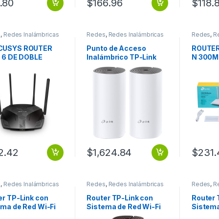
.80
$
166.96
$
118.
s
,
Redes Inalámbricas
Redes
,
Redes Inalámbricas
Redes
,
R
CUSYS ROUTER
Punto de Acceso
ROUTER
I 6 DE DOBLE
Inalámbrico TP-Link
N 300M
DA AX1800
Deco DECO E4 – IEEE
READY 
802.11ac – 1.17Gbit/s –
NETWO
2.40GHz, 5GHz –
Tecnología MIMO – 2 x
Red (RJ-45) – De
Escritorio – 2
Paquete(s) CASA
AC1200 (PAQUETE DE
2)
2.42
$
1,624.84
$
231.
s
,
Redes Inalámbricas
Redes
,
Redes Inalámbricas
Redes
,
R
er TP-Link con
Router TP-Link con
Router 
ema de Red Wi-Fi
Sistema de Red Wi-Fi
Sistema
alla AC1200 Deco
en Malla AC1200 Deco
en Mall