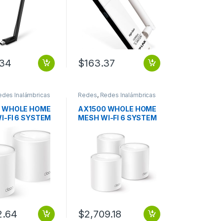
R 433MBPS AT
4dBi ALTA GANANCIA
150MBPS
.34
$
163.37
edes Inalámbricas
Redes
,
Redes Inalámbricas
 WHOLE HOME
AX1500 WHOLE HOME
I-FI 6 SYSTEM
MESH WI-FI 6 SYSTEM
K)
(3-PACK)
2.64
$
2,709.18