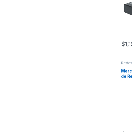
HAS
$
1,
Rede
Merc
de R
MW1
Inalá
INA
150