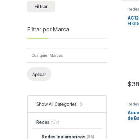
Filtrar
Rede
AC12
FI G
Filtrar por Marca
Aplicar
$
38
Show All Categories
Rede
Acce
de B
Redes
(157)
HD, 1
45, 2
Integ
Redes Inalámbricas
(56)