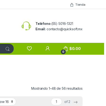
Tienda
Teléfono:
(55) 5016-1321
Email:
contacto@quicksoft.mx
$
0.00
0
Mostrando 1–48 de 56 resultados
→
of 2