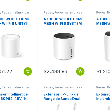
s
,
Redes Inalámbricas
Redes
,
Redes Inalámbricas
Redes
,
R
500 WHOLE HOME
AX3000 WHOLE HOME
AX300
WI-FI 6 UNIT (1-
MESH WI FI 6 SYSTEM
MESH W
)
051.22
$
2,488.96
$
1,21
s
,
Redes Inalámbricas
Redes
,
Redes Inalámbricas
Redes
,
R
sor Intellinet de
Extensor TP-Link de
Extenso
560962, 48V, 1x
Rango de Banda Dual
Inalamb
5 30W 100M
RE305 AC1200, 1200
TL-WA8
ADENABLE X5
Mbit/s, 2.4/5GHz, 2
300Mbps