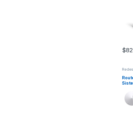
E4, 
2.4/
Inte
CASA
(PAQ
$
82
Rede
Rout
Sist
en M
M5, 1
45, 2
BAND
ANTE