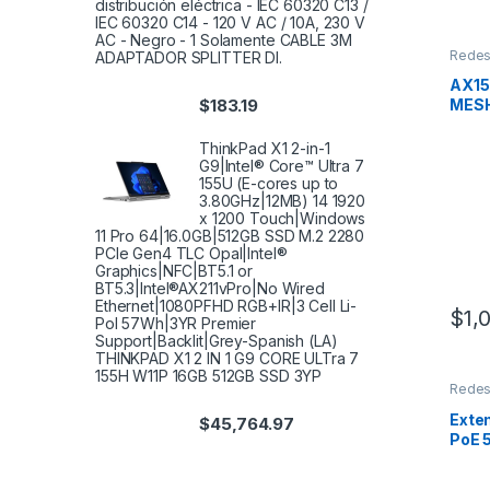
distribución eléctrica - IEC 60320 C13 /
IEC 60320 C14 - 120 V AC / 10A, 230 V
AC - Negro - 1 Solamente CABLE 3M
Rede
ADAPTADOR SPLITTER DI.
AX1
$
183.19
MESH 
PACK
ThinkPad X1 2-in-1
G9|Intel® Core™ Ultra 7
155U (E-cores up to
3.80GHz|12MB) 14 1920
x 1200 Touch|Windows
11 Pro 64|16.0GB|512GB SSD M.2 2280
PCIe Gen4 TLC Opal|Intel®
Graphics|NFC|BT5.1 or
BT5.3|Intel®AX211vPro|No Wired
Ethernet|1080PFHD RGB+IR|3 Cell Li-
$
1,
Pol 57Wh|3YR Premier
Support|Backlit|Grey-Spanish (LA)
THINKPAD X1 2 IN 1 G9 CORE ULTra 7
155H W11P 16GB 512GB SSD 3YP
Rede
Exten
$
45,764.97
PoE 
RJ-4
ENC