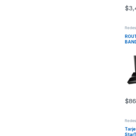
$
3,
Rede
ROUT
BAND
AX3
$
86
Rede
Tarje
Star