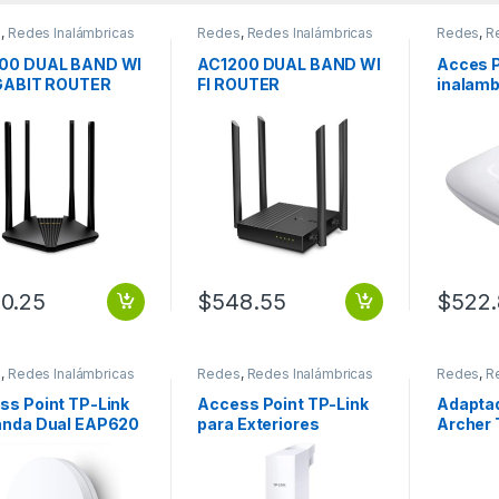
s
,
Redes Inalámbricas
Redes
,
Redes Inalámbricas
Redes
,
R
00 DUAL BAND WI
AC1200 DUAL BAND WI
Acces P
IGABIT ROUTER
FI ROUTER
inalamb
EAP110,
en tech
2.4Ghz,
Eteher
DE MON
TECHO
0.25
$
548.55
$
522.
s
,
Redes Inalámbricas
Redes
,
Redes Inalámbricas
Redes
,
R
ss Point TP-Link
Access Point TP-Link
Adaptad
anda Dual EAP620
para Exteriores
Archer 
800Mbit/s, 1x RJ-
CPE220, Inalámbrico,
Link In
.4/5GHz, 1 Antena
300 Mbit/s, 2 Antenas
WLAN, 
rada de 6dBi
Integradas de 12dBi DE
2.4/5G