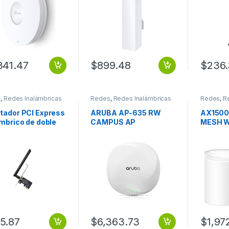
TAJE EN TECHO
12DBI
ADAPTE
OBLE BANDA AX1
5GHZ
341.47
$
899.48
$
236
s
,
Redes Inalámbricas
Redes
,
Redes Inalámbricas
Redes
,
R
tador PCI Express
ARUBA AP-635 RW
AX1500
mbrico de doble
CAMPUS AP
MESH W
a AC600 PCI
(2-PAC
RESS ADAPTER
5.87
$
6,363.73
$
1,97