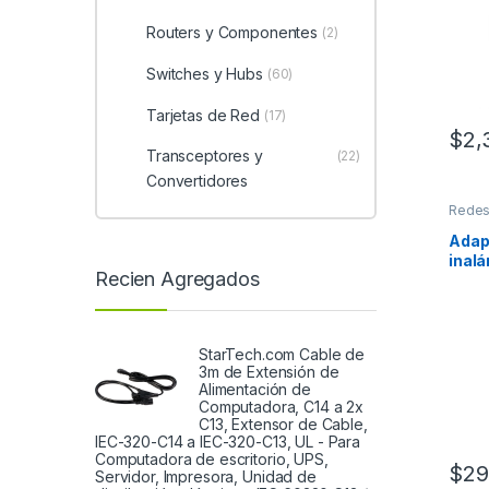
MON
DE D
Routers y Componentes
(2)
Switches y Hubs
(60)
Tarjetas de Red
(17)
$
2,
Transceptores y
(22)
Convertidores
Rede
Adap
inalá
Recien Agregados
band
EXP
StarTech.com Cable de
3m de Extensión de
Alimentación de
Computadora, C14 a 2x
C13, Extensor de Cable,
IEC-320-C14 a IEC-320-C13, UL - Para
Computadora de escritorio, UPS,
$
29
Servidor, Impresora, Unidad de