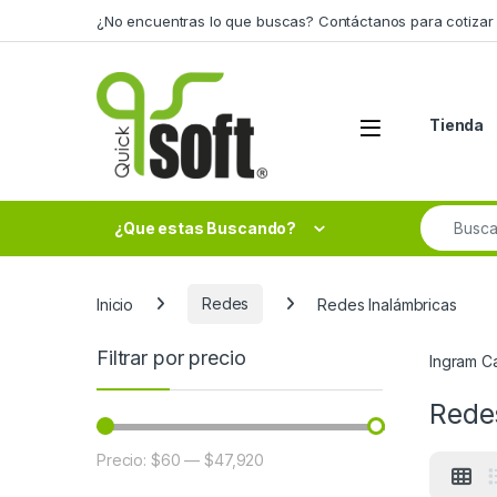
Skip to navigation
Skip to content
¿No encuentras lo que buscas? Contáctanos para cotizar 
Tienda
Search fo
¿Que estas Buscando?
Inicio
Redes
Redes Inalámbricas
Filtrar por precio
Ingram C
Rede
Precio:
$60
—
$47,920
Precio mínimo
Precio máximo