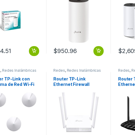
867Mbit/s,
M4, 867 Mbit/s, 2x RJ-
M4, 867
5GHz, 2 Antenas
45, 2.4/5GHz – 1 Pieza
45, 2.4
rnas TODA LA
TODA LA CASA AC1200
TODA L
 AC1200
(PAQUETE DE 3)
(PAQUET
UETE DE 1)
4.51
$
950.96
$
2,60
s
,
Redes Inalámbricas
Redes
,
Redes Inalámbricas
Redes
,
R
er TP-Link con
Router TP-Link
Router 
ema de Red Wi-Fi
Ethernet Firewall
Etherne
alla AC1300 Deco
ARCHER C24,
ARCHER
300 Mbit/s, 2x RJ-
Inalámbrico,
Inalámb
.4/5GHz – 3 Piezas
433Mbit/s, 5x RJ-45,
867Mbit
A DUAL AC1300 4
2.4/5GHz, 4 Antenas
RJ-45, 
NAS INTE
Externas 50
2.4/5GH
Externa
BANDA 