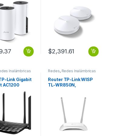
 Mbit/s, 2x RJ-
M5, 1300 Mbit/s,
/5GHz – 3 Piezas
2.4/5GHz – 2 Piezas
A CASA AC1200
TODA LA CASA AC1300
E DE 3)
(PAQUETE DE 2)
9.37
$
2,391.61
edes Inalámbricas
Redes
,
Redes Inalámbricas
TP-Link Gigabit
Router TP-Link WISP
t AC1200
TL-WR850N,
 C6,
Inalámbrico, 300
rico,
Mbit/s, 2.4GHz, 2
/s, 5 Puertos
Antenas ETHERNET
Dual Band
300MBPS
z, 4 Antenas
s IMO DE
DUAL AC1200