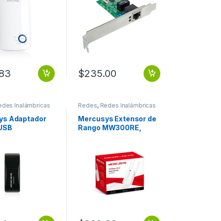
Ethernet N
Express GIGABIT
S DE PARED
10/100/1000
T ATHERO
.83
$
235.00
edes Inalámbricas
Redes
,
Redes Inalámbricas
ys Adaptador
Mercusys Extensor de
 USB
Rango MW300RE,
UM,
Inalámbrico, 300
rico, 300
Mbit/s, 2.4GHz
 INALAMBRICO
300MBPS/2.4GHZ
BPS