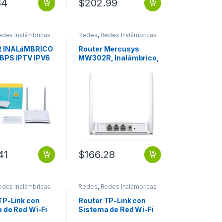
84
$
202.99
edes Inalámbricas
Redes
,
Redes Inalámbricas
 INALáMBRICO
Router Mercusys
BPS IPTV IPV6
MW302R, Inalámbrico,
GUEST
300 Mbit/s, 3x RJ-45,
RK
2.4GHz, con 2 Antenas
Externas de 5dBi N
MULTIMODO A
300MBPS
41
$
166.28
edes Inalámbricas
Redes
,
Redes Inalámbricas
TP-Link con
Router TP-Link con
 de Red Wi-Fi
Sistema de Red Wi-Fi
a AC1200 Deco
en Malla AC1300 Deco