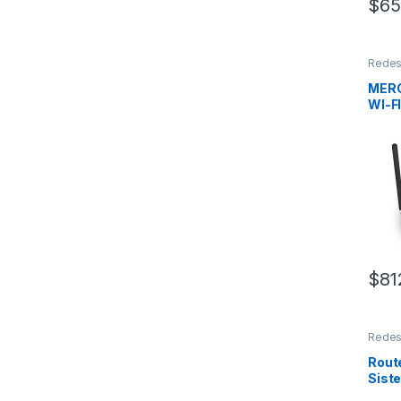
$
65
Rede
MER
WI-F
BAN
$
81
Rede
Rout
Sist
en M