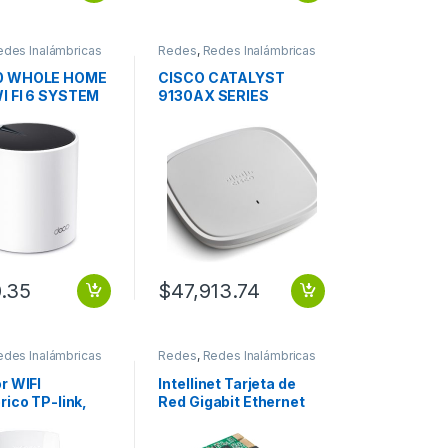
edes Inalámbricas
Redes
,
Redes Inalámbricas
0 WHOLE HOME
CISCO CATALYST
I FI 6 SYSTEM
9130AX SERIES
0.35
$
47,913.74
edes Inalámbricas
Redes
,
Redes Inalámbricas
r WIFI
Intellinet Tarjeta de
rico TP-link,
Red Gigabit Ethernet
50RE,
de 1 Puerto 522533,
 en 2.4Ghz, 1
1000 Mbit/s, PCI