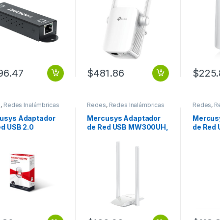
TA 600M
Antenas BANDA
puerto 
AC1200
300MBP
CHIPSE
196.47
$
481.86
$
225
s
,
Redes Inalámbricas
Redes
,
Redes Inalámbricas
Redes
,
R
usys Adaptador
Mercusys Adaptador
Mercus
ed USB 2.0
de Red USB MW300UH,
de Red
50US,
Inalámbrico, WLAN,
MW300
mbrico, 150 Mbit/s
300Mbit/s, 2.4GHz, 2
Inalámb
LAMBRICO NANO
Antenas GANANCIA
Mbit/s
MBPS
300MBPS
N300M