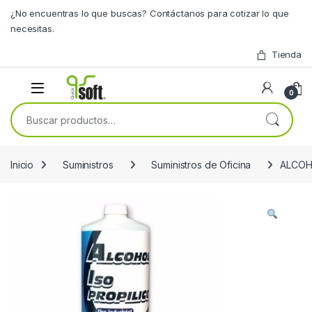
Skip to navigation
Skip to content
¿No encuentras lo que buscas? Contáctanos para cotizar lo que
necesitas.
Tienda
0
Buscar por:
Inicio
Suministros
Suministros de Oficina
ALCOHO