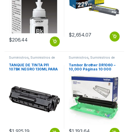
$
2,654.07
$
206.44
Suministros
,
Suministros de
Suministros
,
Suministros de
Impresión
Impresión
TANQUE DE TINTA PFI
Tambor Brother DR1060 –
107BK NEGRO 130ML PARA
10,000 Páginas 10 000
IPF 670 / 770
PGS
$
1,925.19
$
1,193.64