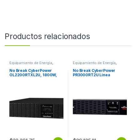
Productos relacionados
Equipamiento de Energía
,
Equipamiento de Energía
,
Protección Eléctrica
Protección Eléctrica
No Break CyberPower
No Break CyberPower
OL2200RTXL2U, 1800W,
PR3000RT2U Línea
2200VA, Entrada 100-125V,
Interactiva, 3000W,
Salida 100-125V
3000VA, Entrada 70 – 155V,
2200VA/1800W LCD
Salida 100 – 120V, 9
ONLINE SENOID 120
Contactos DE ONDA
SENOIDAL 2U GARANTíA 3
YEAR