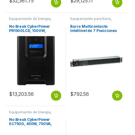
$
32,361.75
$
29,125.11
Equipamiento de Energía
,
Equipamiento para Rack
,
Protección Eléctrica
Protección Eléctrica
No Break CyberPower
Barra Multicontacto
PR1500LCD, 1500W,
Intellinet de 7 Posiciones
1500VA, Entrada 75-154V, 8
para Rack/Gabinete 19′ –
Contactos 1500VA/1050W
Tipo EEUU CONTACTOS 1U
LCD SENOID PURA TORRE
SUPRESOR RACK
$
13,203.56
$
792.56
Equipamiento de Energía
,
Protección Eléctrica
No Break CyberPower
EC750G, 450W, 750VA,
Entrada 96-140V
750VA/450W ECO STANDBY