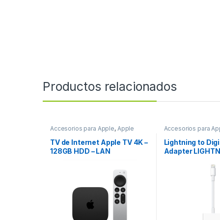
Productos relacionados
Accesorios para Apple
,
Apple
Accesorios para Ap
TV de Internet Apple TV 4K –
Lightning to Digi
128GB HDD – LAN
Adapter LIGHT
inalámbrica Cable Included
DIGITAL AVadap
– Negro – Siri – HDR10,
HDR10+, HLG – Dolby Digital
5.1, Dolby Digital Plus 7.1
Surround, Dolby Atmos –
Transmisión en tiempo real
– 4K UHD – 2160p – H.264,