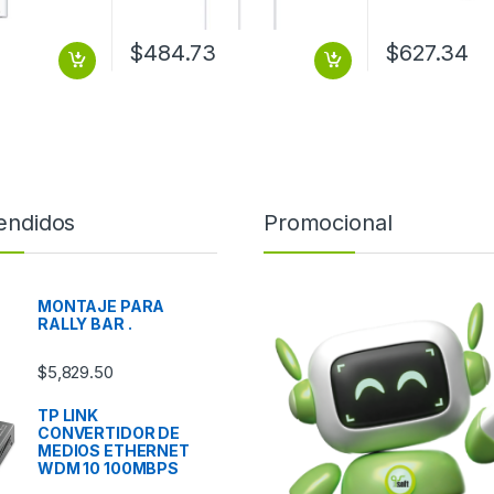
$
484.73
$
627.34
endidos
Promocional
MONTAJE PARA
RALLY BAR .
$
5,829.50
TP LINK
CONVERTIDOR DE
MEDIOS ETHERNET
WDM 10 100MBPS