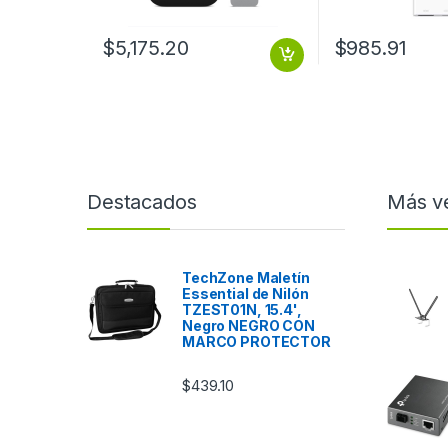
MPEG-4, M4V, MP4, MOV,
AVC, HEVC – AAC-LC, HE-
AAC v1, AAC, MP3, Apple
$
5,175.20
$
985.91
Lossless, FLAC, AIFF, WAV,
MP3 VBR, AC3, EAC3 –
JPEG, GIF, TIFF, HEIF –
Ethernet – HDMI – USB
APPLE TV 4K WI FI MAS
ETHERNETCON 128 GB
Destacados
Más v
TechZone Maletín
Essential de Nilón
TZEST01N, 15.4',
Negro NEGRO CON
MARCO PROTECTOR
$
439.10