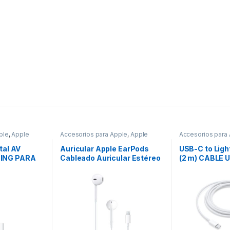
ple
,
Apple
Accesorios para Apple
,
Apple
Accesorios para
tal AV
Auricular Apple EarPods
USB-C to Ligh
NING PARA
Cableado Auricular Estéreo
(2 m) CABLE 
tador
– Blanco – Binaural –
LIGHTNING (2
Intrauditivo – Conector
Lightning EARPODS
(LIGHTNING CONNECTOR)