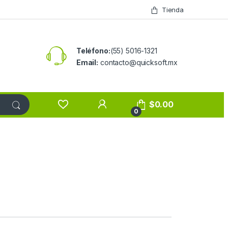
Tienda
Teléfono:
(55) 5016-1321
Email:
contacto@quicksoft.mx
$
0.00
0