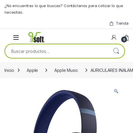
Skip to navigation
Skip to content
¿No encuentras lo que buscas? Contáctanos para cotizar lo que
necesitas.
Tienda
0
Buscar por:
Inicio
Apple
Apple Music
AURICULARES INALA