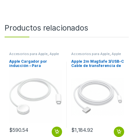
Productos relacionados
Accesorios para Apple
,
Apple
Accesorios para Apple
,
Apple
Apple Cargador por
Apple 2m MagSafe 3/USB-C
inducción – Para
Cable de transferencia de
Smartwatch, AirPod,
datos – Cable for MacBook
Portátil – Concetor de
Air, MacBook Pro, MAC,
entraada: USB – Carga
Portátil – Plata CABLE DE
rápida, Magnética,
USB-C A MAGSAFE 32 M
duradero CABLE CARGA
MAGNETICArapida aUSBC
(1m)
$
590.54
$
1,184.92