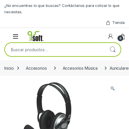
Skip to navigation
Skip to content
¿No encuentras lo que buscas? Contáctanos para cotizar lo que
necesitas.
Tienda
0
Buscar por:
Inicio
Accesorios
Accesorios Música
Auricular