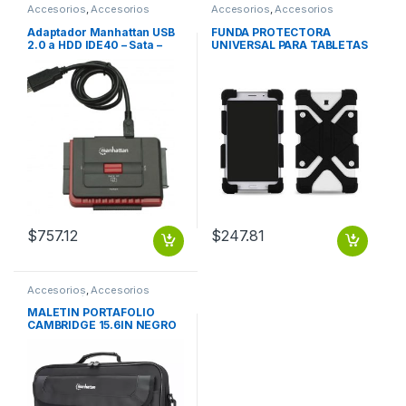
Accesorios
,
Accesorios
Accesorios
,
Accesorios
Almacenamiento
Almacenamiento
Adaptador Manhattan USB
FUNDA PROTECTORA
2.0 a HDD IDE40 – Sata –
UNIVERSAL PARA TABLETAS
OTB SATA 1.5 GBPS HASTA
DE 8 9 Y 12 DE SILICON NEG
5.25
FUNDA PROTECTORA
UNIVERSAL PARA TABLETAS
DE 8 9 Y 12 DE SILICON NEG
$
757.12
$
247.81
Accesorios
,
Accesorios
Notebook / Tablet
MALETIN PORTAFOLIO
CAMBRIDGE 15.6IN NEGRO