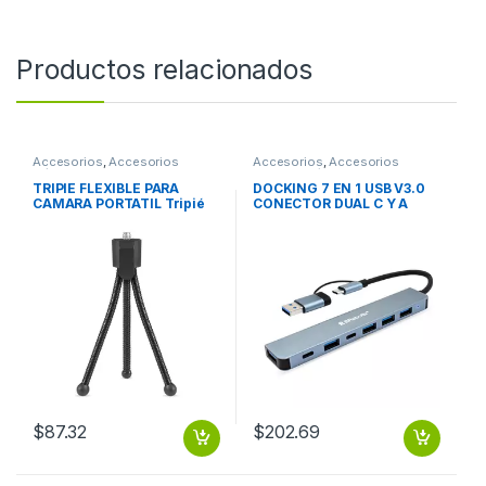
Productos relacionados
Accesorios
,
Accesorios
Accesorios
,
Accesorios
Cámaras
Notebook / Tablet
TRIPIE FLEXIBLE PARA
DOCKING 7 EN 1 USB V3.0
CAMARA PORTATIL Tripié
CONECTOR DUAL C Y A
flexible para cámara
BROBOTIX
portatil, webcam.
$
87.32
$
202.69