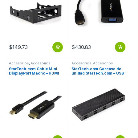
$
149.73
$
430.83
Accesorios
,
Accesorios
Accesorios
,
Accesorios
Almacenamiento
Almacenamiento
StarTech.com Cable Mini
StarTech.com Carcasa de
DisplayPort Macho – HDMI
unidad StarTech.com – USB
Macho Ultra HD 4K, 2
3.2 (Gen 2) Tipo C Negro –
Metros, Negro MINI
Aluminio, Plástico SATA
DISPLAYPORT A HDMI 2M
NVME NGFF USBC USBA
NEGRO.