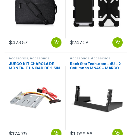
de Hombro, Correa para
equipaje – 285.8mm Altura
x 406.4mm Ancho x 69 .
$
473.57
$
247.08
Accesorios
,
Accesorios
Accesorios
,
Accesorios
Almacenamiento
Almacenamiento
JUEGO KIT CHAROLA DE
Rack StarTech.com – 4U – 2
MONTAJE UNIDAD DE 2.5IN
Columnas MNAS – MARCO
A BAHIA 3.5IN SA.A
ABIERTO – CAP. 30KG
$
174.79
$
1,099.56