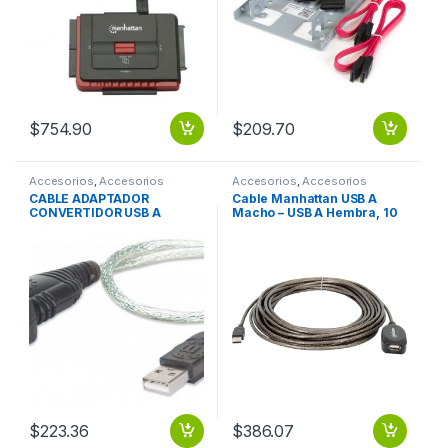
$
754.90
$
209.70
Accesorios
,
Accesorios
Accesorios
,
Accesorios
Almacenamiento
Almacenamiento
CABLE ADAPTADOR
Cable Manhattan USB A
CONVERTIDOR USB A
Macho – USB A Hembra, 10
SERIAL DB9 RS232 45CM
Metros, Negro ACTIVA
BLISTER USB A SERIAL DB9
ENCADENABLE X3 M-H
RS232 45CM BLISTER
$
223.36
$
386.07