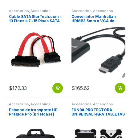
Accesorios
,
Accesorios
Accesorios
,
Accesorios
Almacenamiento
Almacenamiento
Cable SATA StarTech.com –
Convertidor Manhattan
13 Pines a 7+15 Pines SATA
HDMI/3.5mm a VGA de
A SATA CON CORRIENTE .
2.5m. Color Negro HDMI A
VGA + AUDIO 3.5MM 1080P
M-H
$
172.33
$
165.62
Accesorios
,
Accesorios
Accesorios
,
Accesorios
Almacenamiento
Almacenamiento
Estuche de transporte HP
FUNDA PROTECTORA
Prelude Pro (Briefcase)
UNIVERSAL PARA TABLETAS
para 39.6cm (15.6″) Portátil
DE 8 9 Y 12 DE SILICON NEG
– Negro – Resistente al
FUNDA PROTECTORA
agua, Resistencia a Golpes,
UNIVERSAL PARA TABLETAS
Resistente a las Raspaduras
DE 8 9 Y 12 DE SILICON NEG
– Material/Tejido – Correa