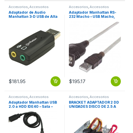
Accesorios
,
Accesorios
Accesorios
,
Accesorios
Almacenamiento
Almacenamiento
Adaptador de Audio
Adaptador Manhattan RS-
Manhattan 3-D USB de Alta
232 Macho – USB Macho,
Velocidad, 5.1 SONIDO 5.1
45cm, Transparente USB A
USB A 3.5MM
SERIAL DB9 RS232 45CM M-
M
$
181.95
$
195.17
Accesorios
,
Accesorios
Accesorios
,
Accesorios
Almacenamiento
Almacenamiento
Adaptador Manhattan USB
BRACKET ADAPTADOR 2 DD
2.0 a HDD IDE40 – Sata –
UNIDADES DISCO DE 2.5 A
OTB SATA 1.5 GBPS HASTA
3.5 .
5.25