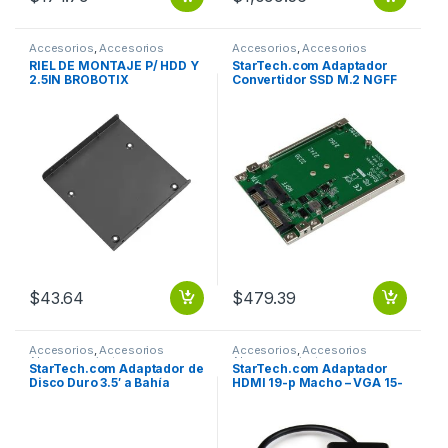
Accesorios
,
Accesorios
Accesorios
,
Accesorios
Almacenamiento
Almacenamiento
RIEL DE MONTAJE P/ HDD Y
StarTech.com Adaptador
2.5IN BROBOTIX
Convertidor SSD M.2 NGFF
a SATA de 2.5″, 6 Gbit/s,
para Disco Duro NGFF A
SATA DE 2.5 PULGADAS
$
43.64
$
479.39
Accesorios
,
Accesorios
Accesorios
,
Accesorios
Almacenamiento
Almacenamiento
StarTech.com Adaptador de
StarTech.com Adaptador
Disco Duro 3.5′ a Bahía
HDMI 19-p Macho – VGA 15-
Frontal de 5.25′ 5.25
p Hembra, Negro VGA HD15
PULGADAS DE UNIDAD
CON AUDIO 1920X1200
DISCO DU.O