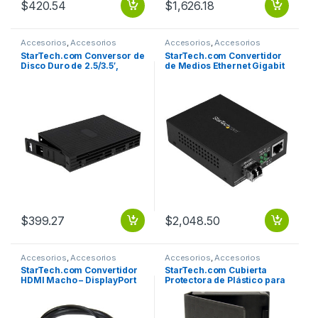
$
420.54
$
1,626.18
Accesorios
,
Accesorios
Accesorios
,
Accesorios
Almacenamiento
Almacenamiento
StarTech.com Conversor de
StarTech.com Convertidor
Disco Duro de 2.5/3.5′,
de Medios Ethernet Gigabit
SATA/SAS, Negro SAS 2.5 A
a Fibra Multimodo LC, 550
SATA DE 3.5 PLASTICO .
Metros MULTIMODO
ETHERNET 1GB 550M .
$
399.27
$
2,048.50
Accesorios
,
Accesorios
Accesorios
,
Accesorios
Almacenamiento
Almacenamiento
StarTech.com Convertidor
StarTech.com Cubierta
HDMI Macho – DisplayPort
Protectora de Plástico para
Hembra 4K ADAPTADOR 4K
Disco Duro 2.5″, Negro, 3
Piezas RA UNIDADES 2.5
PULGADAS