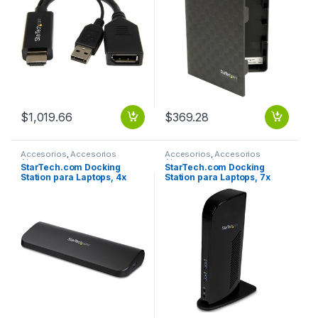
$
1,019.66
$
369.28
Accesorios
,
Accesorios
Accesorios
,
Accesorios
Almacenamiento
Almacenamiento
StarTech.com Docking
StarTech.com Docking
Station para Laptops, 4x
Station para Laptops, 7x
USB 3.0, HDMI, DVI, VGA,
USB 3.0, HDMI, DVI, Negro
Negro UNIVERSAL USB 3.0
UNIVERSAL USB 3.0 HDMI
HDMI DVI VGA .
DVI .