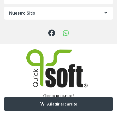
Nuestro Sitio
¿Tienes preguntas?
¡Llámanos!
Añadir al carrito
(55) 5016-1321