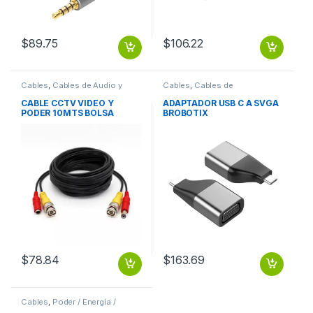
$
89.75
$
106.22
Cables
,
Cables de Audio y
Cables
,
Cables de
Video
Computadora
CABLE CCTV VIDEO Y
ADAPTADOR USB C A SVGA
PODER 10MTS BOLSA
BROBOTIX
ECOLOGICA
$
78.84
$
163.69
Cables
,
Poder / Energía /
Alimentación