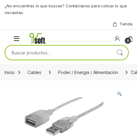
Skip to navigation
Skip to content
¿No encuentras lo que buscas? Contáctanos para cotizar lo que
necesitas.
Tienda
0
Buscar por:
Inicio
Cables
Poder / Energía / Alimentación
Ca