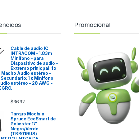
endidos
Promocional
Cable de audio IC
INTRACOM - 1.83m
Minifono - para
Dispositivo de audio -
Extremo prinicpal: 1 x
 Macho Audio estéreo -
Secundario: 1 x Minifono
udio estéreo - 28 AWG -
EGRO.
$
36.92
Targus Mochila
Spruce EcoSmart de
Poliester 17'
Negro/Verde
(TBB019US)
RT P/PUNTOS DE