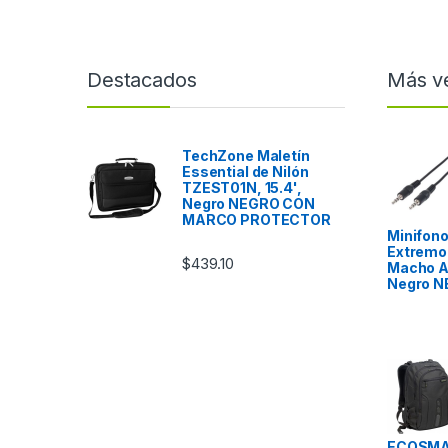
Destacados
Más v
TechZone Maletín
Essential de Nilón
TZEST01N, 15.4',
Negro NEGRO CON
MARCO PROTECTOR
Minifono
Extremo 
$
439.10
Macho A
Negro N
ECOSMA