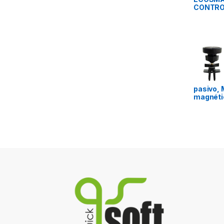
CONTRO
pasivo, 
magnétic