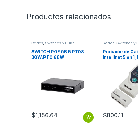
Productos relacionados
Redes
,
Switches y Hubs
Redes
,
Switches y 
SWITCH POE GB 5 PTOS
Probador de Ca
30W/PTO 68W
Intellinet 5 en 1,
45/ USB/ BNC/ Fi
RJ45 / USB / BN
$
1,156.64
$
800.11