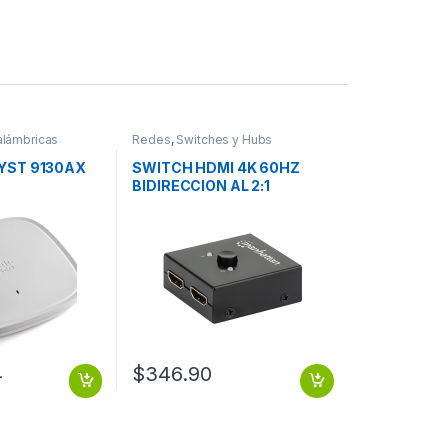
alámbricas
Redes
,
Switches y Hubs
YST 9130AX
SWITCH HDMI 4K 60HZ
BIDIRECCION AL 2:1
4
$
346.90