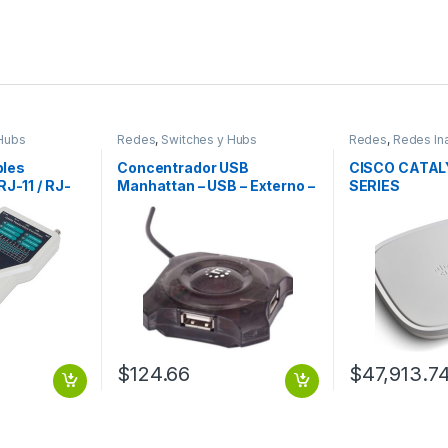
Hubs
Redes
,
Switches y Hubs
Redes
,
Redes In
bles
Concentrador USB
CISCO CATAL
 RJ-11 / RJ-
Manhattan – USB – Externo –
SERIES
rewire RJ11 /
Negro – 4 Total USB Port(s) –
C / FIREWIRE
PC, Mac ECONOMICO
$
124.66
$
47,913.7