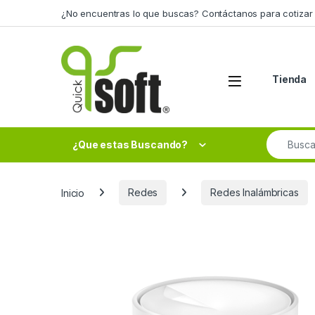
Skip to navigation
Skip to content
¿No encuentras lo que buscas? Contáctanos para cotizar 
Tienda
Search fo
¿Que estas Buscando?
Inicio
Redes
Redes Inalámbricas