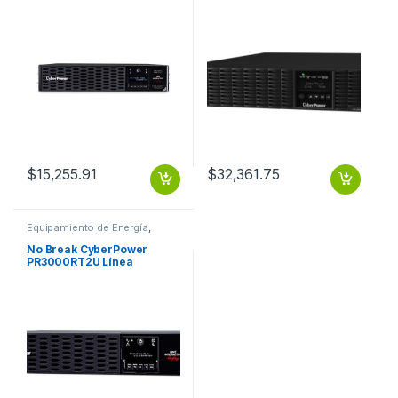
1000VA, Entrada 70 – 155V,
Salida 100-125V
Salida 100 – 125V, 8
2200VA/1800W LCD
Contactos SALIDA DE ONDA
ONLINE SENOID 120
SENOIDAL 2U CABLE
$
15,255.91
$
32,361.75
Equipamiento de Energía
,
Protección Eléctrica
No Break CyberPower
PR3000RT2U Línea
Interactiva, 3000W,
3000VA, Entrada 70 – 155V,
Salida 100 – 120V, 9
Contactos DE ONDA
SENOIDAL 2U GARANTíA 3
YEAR