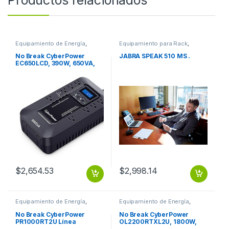
Equipamiento de Energía
,
Equipamiento para Rack
,
Protección Eléctrica
Protección Eléctrica
No Break CyberPower
JABRA SPEAK 510 MS .
EC650LCD, 390W, 650VA,
Entrada 96-140V
650VA/390W LCD ECO
STANDBY 8CONT RJ
$
2,654.53
$
2,998.14
Equipamiento de Energía
,
Equipamiento de Energía
,
Protección Eléctrica
Protección Eléctrica
No Break CyberPower
No Break CyberPower
PR1000RT2U Línea
OL2200RTXL2U, 1800W,
Interactiva, 1000W,
2200VA, Entrada 100-125V,