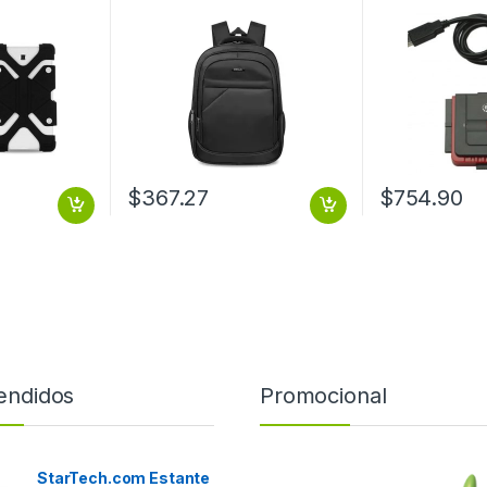
9 Y 12 DE
OTB SATA 1.
UNDA
5.25
NIVERSAL
DE 8 9 Y 12
$
367.27
$
754.90
endidos
Promocional
StarTech.com Estante