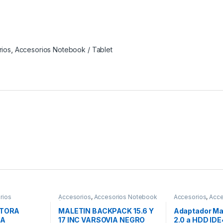
rios
,
Accesorios Notebook / Tablet
rios
Accesorios
,
Accesorios Notebook
Accesorios
,
Acce
/ Tablet
Almacenamiento
CTORA
MALETIN BACKPACK 15.6 Y
Adaptador Ma
RA
17 INC VARSOVIA NEGRO
2.0 a HDD IDE