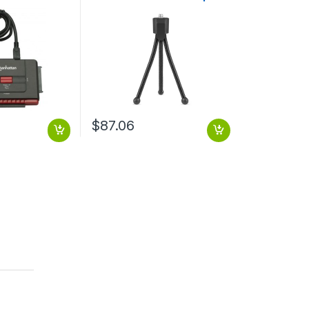
5 GBPS HASTA
flexible para cámara
portatil, webcam.
$
87.06