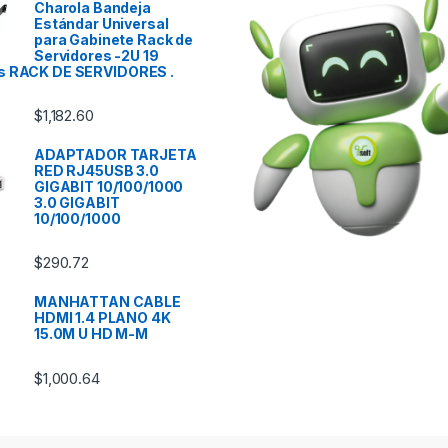
Charola Bandeja
Estándar Universal
para Gabinete Rack de
Servidores -2U 19
s RACK DE SERVIDORES .
$
1,182.60
ADAPTADOR TARJETA
RED RJ45USB 3.0
GIGABIT 10/100/1000
3.0 GIGABIT
10/100/1000
$
290.72
MANHATTAN CABLE
HDMI 1.4 PLANO 4K
15.0M U HD M-M
$
1,000.64