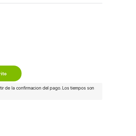
DA C/INCLINACION BROBOTIX quantity
rito
tir de la confirmacion del pago. Los tiempos son