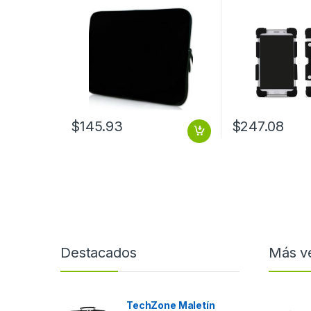
TABLETAS DE 8 
SILICON NEG F
PROTECTORA U
PARA TABLETAS 
DE SILICON NEG
$
145.93
$
247.08
Destacados
Más v
TechZone Maletín