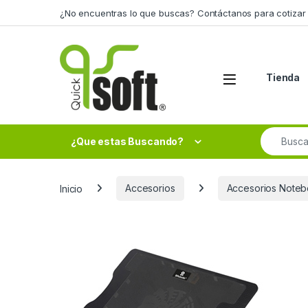
Skip to navigation
Skip to content
¿No encuentras lo que buscas? Contáctanos para cotizar 
Tienda
Search fo
¿Que estas Buscando?
Inicio
Accesorios
Accesorios Noteb