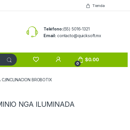
Tienda
Teléfono:
(55) 5016-1321
Email:
contacto@quicksoft.mx
$
0.00
0
A C/INCLINACION BROBOTIX
INIO NGA ILUMINADA