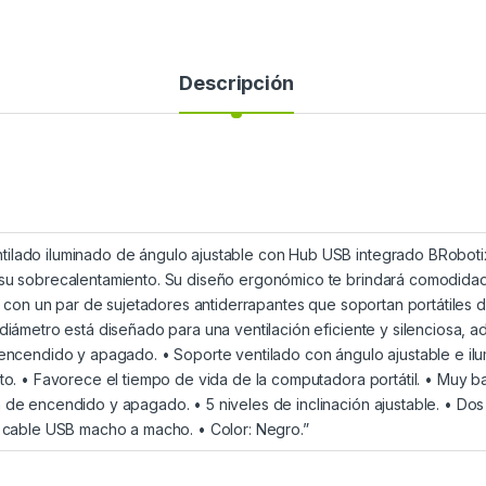
Descripción
ilado iluminado de ángulo ajustable con Hub USB integrado BRobotix
su sobrecalentamiento. Su diseño ergonómico te brindará comodidad y 
ta con un par de sujetadores antiderrapantes que soportan portátiles 
 diámetro está diseñado para una ventilación eficiente y silenciosa, 
 encendido y apagado. • Soporte ventilado con ángulo ajustable e il
cto. • Favorece el tiempo de vida de la computadora portátil. • Muy 
 de encendido y apagado. • 5 niveles de inclinación ajustable. • Dos
e cable USB macho a macho. • Color: Negro.”