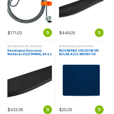
$
171.03
$
446.05
Accesorios
,
Accesorios
Accesorios
,
Accesorios
Escritorio
Escritorio
Kensington Descansa
MOUSEPAD 24X20CM EN
Muñecas K52799WW, 44.5 x
BOLSA AZUL BROBOTIX
1.5 x 10 cm, Negro NORMAL
ERGONOMICO
$
433.36
$
20.05