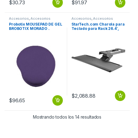
$
30.73
$
91.97
Accesorios
,
Accesorios
Accesorios
,
Accesorios
Escritorio
Escritorio
Probotix MOUSEPAD DE GEL
StarTech.com Charola para
BROBOTIX MORADO .
Teclado para Rack 26.4′,
máx. 2Kg, Negro DE
TECLADO PARA ESCRITORIO
$
2,088.88
$
96.65
Mostrando todos los 14 resultados