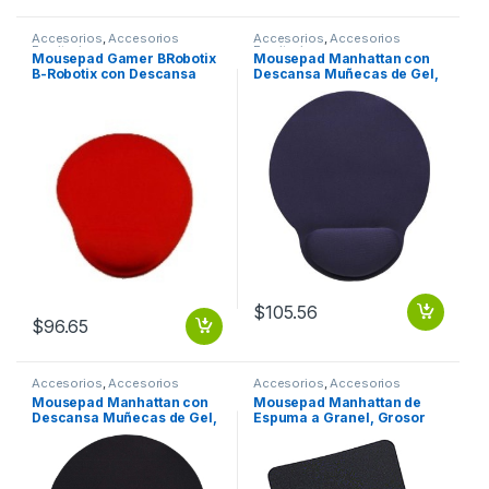
Accesorios
,
Accesorios
Accesorios
,
Accesorios
Escritorio
Escritorio
Mousepad Gamer BRobotix
Mousepad Manhattan con
B-Robotix con Descansa
Descansa Muñecas de Gel,
Muñecas de Gel, 20x23cm,
20x24cm, Grosor 4mm,
Grosor 20mm, Rojo .
Azul Marino TIPO GEL
ERGONOMICO AZUL
MARINO
$
105.56
$
96.65
Accesorios
,
Accesorios
Accesorios
,
Accesorios
Escritorio
Escritorio
Mousepad Manhattan con
Mousepad Manhattan de
Descansa Muñecas de Gel,
Espuma a Granel, Grosor
20x24cm, Grosor 4mm,
6mm, Negro .
Negro MUNECAS TIPO GEL
NEGRO