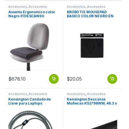
Accesorios
,
Accesorios
Accesorios
,
Accesorios
Escritorio
Escritorio
Asiento Ergonomico color
BROBOTIX MOUSEPAD
Negro P/DESCANSO
BASICO COLOR NEGRO EN
COMODO COLOR NEGRO
BOLSA – Tapete
Antiderrapante Mouse Pad
Almohadilla Raton Laptop
Escritorio Notebook PC
BROBOTIX
$
678.10
$
20.05
Accesorios
,
Accesorios
Accesorios
,
Accesorios
Escritorio
Escritorio
Kensington Candado de
Kensington Descansa
Llave para Laptops
Muñecas K52798WW, 46.3 x
MicroSaver K64068F, 1.8
2.5 x 7.9 cm, Negro
Metros, Negro P/LAPTOP
MECANICO Y JUEGOS
5MM 1.8MT 2 LLAVES
ERGONOMICO