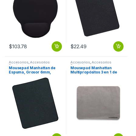
$
103.78
$
22.49
Accesorios
,
Accesorios
Accesorios
,
Accesorios
Escritorio
Escritorio
Mousepad Manhattan de
Mousepad Manhattan
Espuma, Grosor 6mm,
Multipropósitos 3 en 1 de
Negro NEGRO
Microfibra, 22x17cm,
Grosor 1mm, Gris Obscuro
GRIS OBSCURO