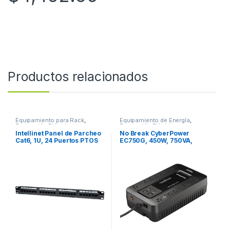
Productos relacionados
Equipamiento para Rack
,
Equipamiento de Energía
,
Protección Eléctrica
Protección Eléctrica
Intellinet Panel de Parcheo
No Break CyberPower
Cat6, 1U, 24 Puertos PTOS
EC750G, 450W, 750VA,
RJ45 MONTAJE RACK 19 1U
Entrada 96-140V
750VA/450W ECO STANDBY
12CONT RJ11/