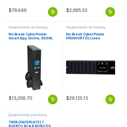
$
784.66
$
2,695.53
Equipamiento de Energía
,
Equipamiento de Energía
,
Protección Eléctrica
Protección Eléctrica
No Break CyberPower
No Break CyberPower
Smart App Online, 900W,
PR3000RT2U Línea
1500VA 1500VA/1050W PFC
Interactiva, 3000W,
SENOID 8CONT 120V
3000VA, Entrada 70 – 155V,
Salida 100 – 120V, 9
Contactos DE ONDA
SENOIDAL 2U GARANTíA 3
YEAR
$
13,058.70
$
29,125.13
Equipamiento para Rack
,
Protección Eléctrica
TAPA (FACEPLATE) 1
PUERTO BCA B ROBOTIX