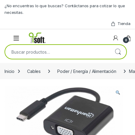
Skip to navigation
Skip to content
¿No encuentras lo que buscas? Contáctanos para cotizar lo que
necesitas.
Tienda
0
Buscar por:
Inicio
Cables
Poder / Energía / Alimentación
Ma