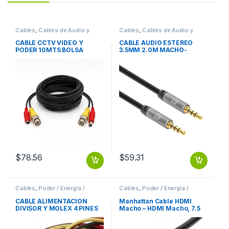
Cables
,
Cables de Audio y
Cables
,
Cables de Audio y
Video
Video
CABLE CCTV VIDEO Y
CABLE AUDIO ESTEREO
PODER 10MTS BOLSA
3.5MM 2.0M MACHO-
ECOLOGICA
MACHO
$
78.56
$
59.31
Cables
,
Poder / Energía /
Cables
,
Poder / Energía /
Alimentación
Alimentación
CABLE ALIMENTACION
Manhattan Cable HDMI
DIVISOR Y MOLEX 4 PINES
Macho – HDMI Macho, 7.5
A DUAL MOLEX HEMBRA
Metros, Negro
MOLEX 4 PINES A DUAL
7.5M+ETHERNET