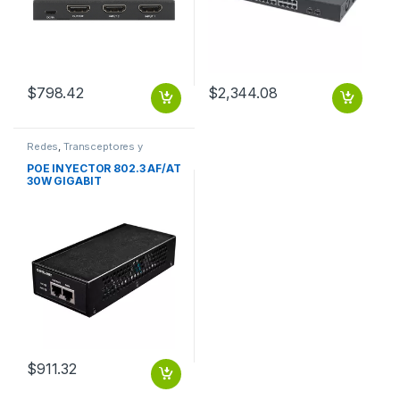
$
798.42
$
2,344.08
Redes
,
Transceptores y
Convertidores
POE INYECTOR 802.3 AF/AT
30W GIGABIT
$
911.32