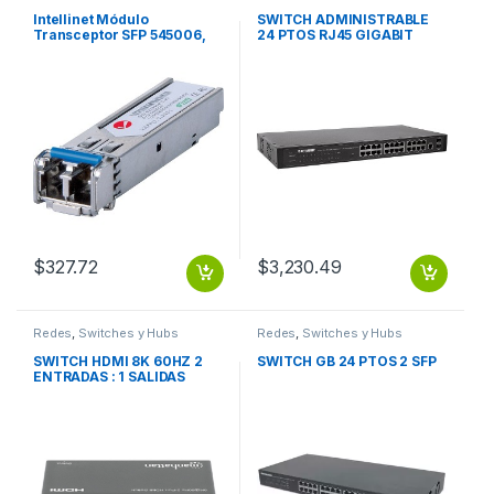
Convertidores
Intellinet Módulo
SWITCH ADMINISTRABLE
Transceptor SFP 545006,
24 PTOS RJ45 GIGABIT
Alámbrico, 1000 Mbit/s,
10/100/1000 2 PTOS SFP
840nm, 550m FIBRA
OPTICA LC 1000BASE-SX
550M
$
327.72
$
3,230.49
Redes
,
Switches y Hubs
Redes
,
Switches y Hubs
SWITCH HDMI 8K 60HZ 2
SWITCH GB 24 PTOS 2 SFP
ENTRADAS : 1 SALIDAS