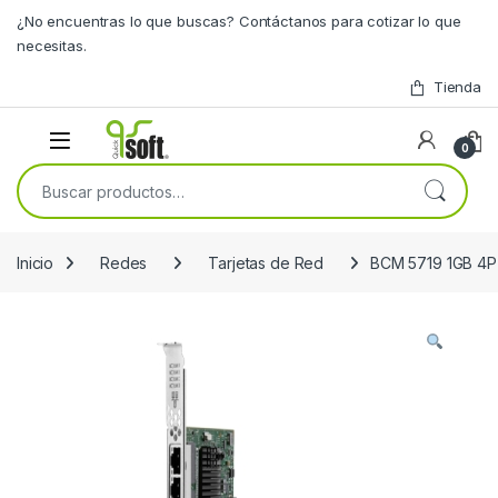
Skip to navigation
Skip to content
¿No encuentras lo que buscas? Contáctanos para cotizar lo que
necesitas.
Tienda
0
Buscar por:
Inicio
Redes
Tarjetas de Red
BCM 5719 1GB 4P