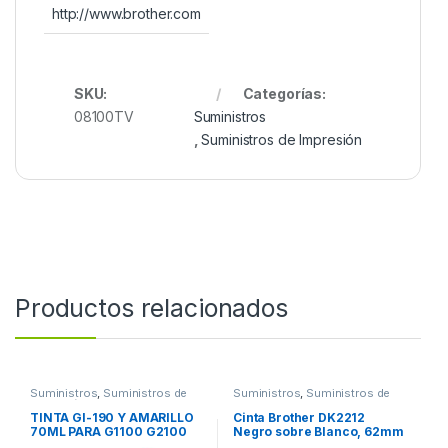
http://www.brother.com
SKU:
Categorías:
08100TV
Suministros
,
Suministros de Impresión
Productos relacionados
Suministros
,
Suministros de
Suministros
,
Suministros de
Impresión
Oficina
TINTA GI-190 Y AMARILLO
Cinta Brother DK2212
70ML PARA G1100 G2100
Negro sobre Blanco, 62mm
G3100 G4100
x 15.2m BLANCO PLASTICA