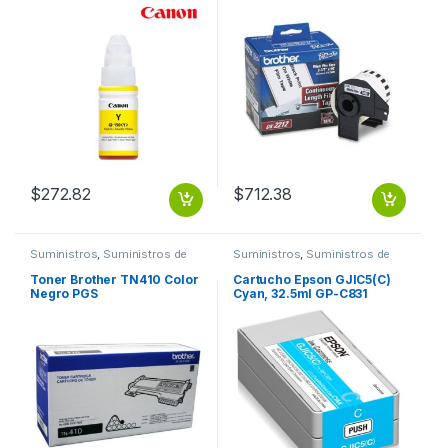
62MM X 15.2M
$
272.82
$
712.38
Suministros
,
Suministros de
Suministros
,
Suministros de
Impresión
Impresión
Toner Brother TN410 Color
Cartucho Epson GJIC5(C)
Negro PGS
Cyan, 32.5ml GP-C831
GJIC5(K)