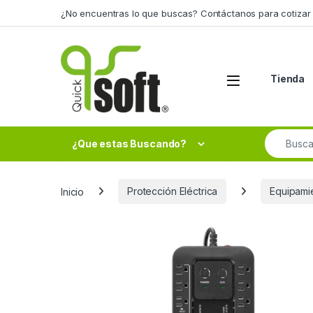
Skip to navigation
Skip to content
¿No encuentras lo que buscas? Contáctanos para cotizar 
Tienda
Search fo
¿Que estas Buscando?
Inicio
Protección Eléctrica
Equipami