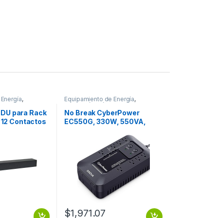
 Energía
,
Equipamiento de Energía
,
ica
Protección Eléctrica
DU para Rack
No Break CyberPower
, 12 Contactos
EC550G, 330W, 550VA,
A 5-15R
Entrada 96-140V
550VA/330W ECO
STANDBY 8CONT RJ11/U
$
1,971.07