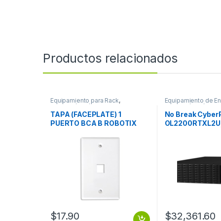
Productos relacionados
Equipamiento para Rack
,
Equipamiento de En
Protección Eléctrica
Protección Eléctrica
TAPA (FACEPLATE) 1
No Break Cyber
PUERTO BCA B ROBOTIX
OL2200RTXL2U,
2200VA, Entrad
Salida 100-125V
2200VA/1800W 
SENOID 120
$
17.90
$
32,361.60