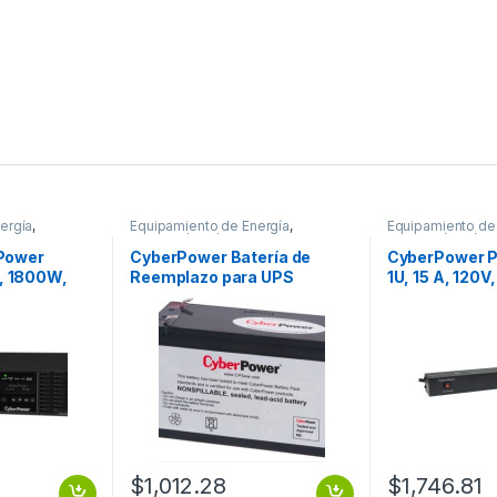
ergía
,
Equipamiento de Energía
,
Equipamiento de
Protección Eléctrica
Protección Eléctr
Power
CyberPower Batería de
CyberPower P
 1800W,
Reemplazo para UPS
1U, 15 A, 120V
a 100-125V,
RB1280, 12V, 8Ah
5-15P 12 NEM
REEMPLAZO DE 12V Y 8
LCD ONLINE
AMPERES
$
1,012.28
$
1,746.81