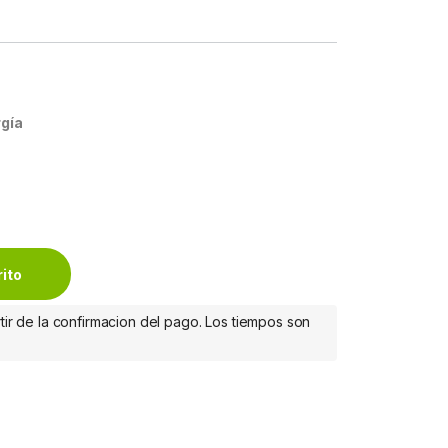
gía
 450VA, Entrada 96 - 140V, Salida 120 - 120V, 8 Contactos 5-
rito
tir de la confirmacion del pago. Los tiempos son