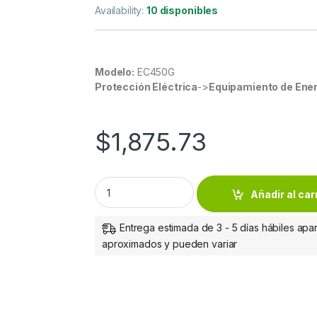
Availability:
10 disponibles
Modelo:
EC450G
Protección Eléctrica
->
Equipamiento de Ener
$
1,875.73
No Break CyberPower EC450G Offline, 260W,
Añadir al car
Entrega estimada de 3 - 5 días hábiles apar
aproximados y pueden variar