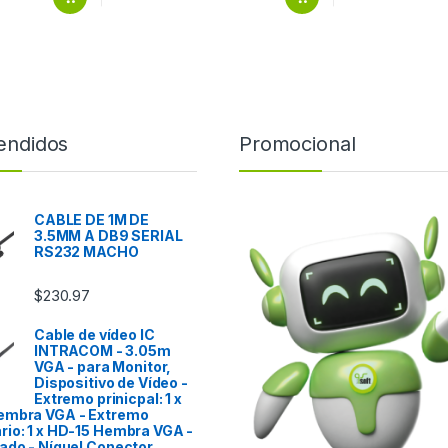
endidos
Promocional
CABLE DE 1M DE
3.5MM A DB9 SERIAL
RS232 MACHO
$
230.97
Cable de vídeo IC
INTRACOM - 3.05m
VGA - para Monitor,
Dispositivo de Vídeo -
Extremo prinicpal: 1 x
embra VGA - Extremo
io: 1 x HD-15 Hembra VGA -
ado - Níquel Conector