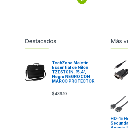
Destacados
Más v
TechZone Maletín
Essential de Nilón
TZEST01N, 15.4',
Negro NEGRO CON
MARCO PROTECTOR
$
439.10
HD-15 H
Secundar
Apantall