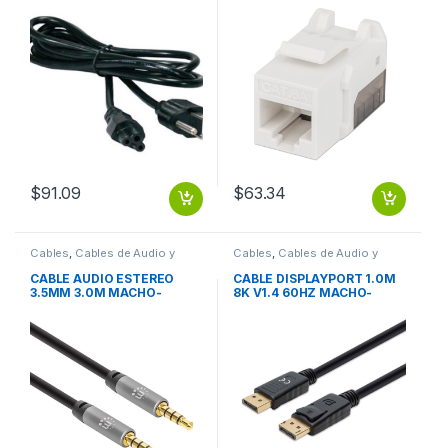
TRIPLE CARGADOR LAPTOP
$
91.09
$
63.34
Cables
,
Cables de Audio y
Cables
,
Cables de Audio y
Video
Video
CABLE AUDIO ESTEREO
CABLE DISPLAYPORT 1.0M
3.5MM 3.0M MACHO-
8K V1.4 60HZ MACHO-
MACHO
MACHO