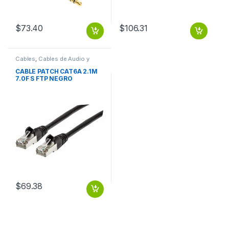
$
73.40
$
106.31
Cables
,
Cables de Audio y
Video
CABLE PATCH CAT6A 2.1M
7.0F S FTP NEGRO
$
69.38