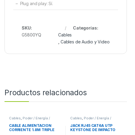
– Plug and play: Sí.
SKU:
Categorías:
G5800YQ
Cables
,
Cables de Audio y Video
Productos relacionados
Cables
,
Poder / Energía /
Cables
,
Poder / Energía /
Alimentación
Alimentación
CABLE ALIMENTACION
JACK RJ45 CAT6A UTP
CORRIENTE 1.8M TRIPLE
KEYSTONE DE IMPACTO
CARGADOR LAPTOP 1.8M
BLANCO