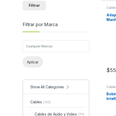
Filtrar
Cable
Alime
Adap
Manh
Filtrar por Marca
Mach
Hemb
Aplicar
$
55
Show All Categories
Cable
Alime
Bobi
Intel
Cables
(365)
305 M
Azul
SOLI
Cables de Audio y Video
(114)