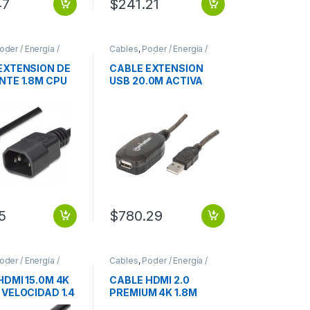
47
$
241.21
oder / Energía /
Cables
,
Poder / Energía /
ión
Alimentación
EXTENSION DE
CABLE EXTENSION
NTE 1.8M CPU
USB 20.0M ACTIVA
OR PROYECTOR
ENCADENABLE X2
PU MONITOR
MAXIMO 40M
CTOR
5
$
780.29
oder / Energía /
Cables
,
Poder / Energía /
ión
Alimentación
HDMI 15.0M 4K
CABLE HDMI 2.0
 VELOCIDAD 1.4
PREMIUM 4K 1.8M
R TV
CERTIFICADO M-M