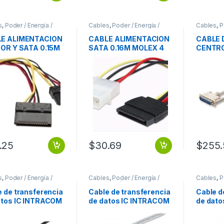
s
,
Poder / Energía /
Cables
,
Poder / Energía /
Cables
,
P
ntación
Alimentación
Alimentac
E ALIMENTACION
CABLE ALIMENTACION
CABLE 
SOR Y SATA 0.15M
SATA 0.16M MOLEX 4
CENTRO
OLEX 4 PINES
PINES A SATA 15 PINE
IMPRE
 0.15M X2 MOLEX
MOLEX 4 PINES A SATA
MACHO 
NES
15 PINES
IMPRE
MACHO
.25
$
30.69
$
255
s
,
Poder / Energía /
Cables
,
Poder / Energía /
Cables
,
P
ntación
Alimentación
Alimentac
e de transferencia
Cable de transferencia
Cable d
atos IC INTRACOM
de datos IC INTRACOM
de dat
3m USB – para Hub,
– 3.05m USB – Extremo
– 3.05m
utador – Extremo
prinicpal: 1 x Tipo A
Hub, Co