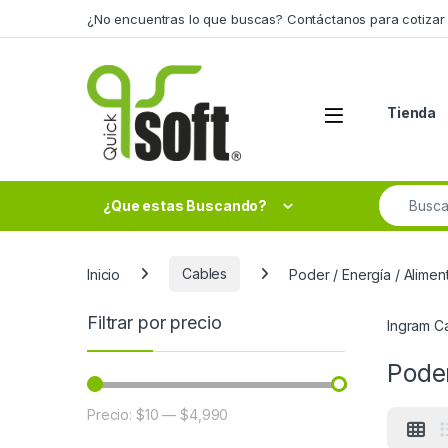
Skip to navigation
Skip to content
¿No encuentras lo que buscas? Contáctanos para cotizar 
Tienda
Search fo
¿Que estas Buscando?
Inicio
Cables
Poder / Energía / Alimen
Filtrar por precio
Ingram C
Poder
Precio:
$10
—
$4,990
Precio mínimo
Precio máximo