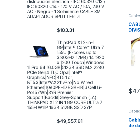
distribución eléctrica - IEC 60320 C13 /
IEC 60320 C14 - 120 V AC / 10A, 230 V
AC - Negro - 1 Solamente CABLE 3M
Cable
ADAPTADOR SPLITTER DI.
Alime
CABL
$
183.31
DIVI
X2 M
SATA
ThinkPad X1 2-in-1
4 PI
G9|Intel® Core™ Ultra 7
155U (E-cores up to
3.80GHz|12MB) 14 1920
x 1200 Touch|Windows
11 Pro 64|16.0GB|512GB SSD M.2 2280
PCIe Gen4 TLC Opal|Intel®
Graphics|NFC|BT5.1 or
BT5.3|Intel®AX211vPro|No Wired
Ethernet|1080PFHD RGB+IR|3 Cell Li-
$
47
Pol 57Wh|3YR Premier
Support|Backlit|Grey-Spanish (LA)
THINKPAD X1 2 IN 1 G9 CORE ULTra 7
155H W11P 16GB 512GB SSD 3YP
Cable
Alime
Cabl
$
49,557.91
de d
– 1.8
Comp