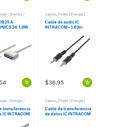
oder / Energía /
Cables
,
Poder / Energía /
ión
Alimentación
DB25 A
Cable de audio IC
NICS 36 1.8M
INTRACOM – 1.83m
SORA MACHO-
Minifono – para
1.8M
Dispositivo de audio –
SORA MACHO-
Extremo prinicpal: 1 x
Minifono Macho Audio
estéreo – Extremo
Secundario: 1 x
Minifono Macho Audio
estéreo – 28 AWG –
Negro NEGRO.
.54
$
36.95
oder / Energía /
Cables
,
Poder / Energía /
ión
Alimentación
e transferencia
Cable de transferencia
os IC INTRACOM
de datos IC INTRACOM
 USB – para
– 4.88m USB – para
mputador –
Hub, Computador –