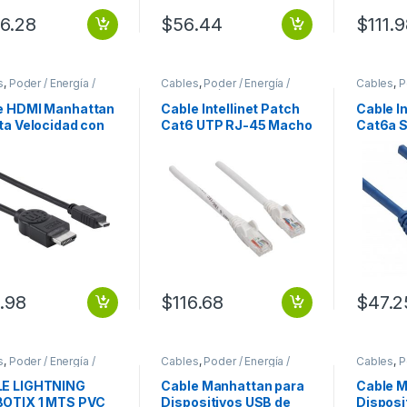
6.28
$
56.44
$
111.
s
,
Poder / Energía /
Cables
,
Poder / Energía /
Cables
,
P
ntación
Alimentación
Alimentac
e HDMI Manhattan
Cable Intellinet Patch
Cable In
ta Velocidad con
Cat6 UTP RJ-45 Macho
Cat6a 
l Ethernet, HDMI
– RJ-45 Macho, 5
Macho 
o – micro HMDI, 2
Metros, Blanco RJ45
1 Metro
os, Negro
5.0M BLANCO
SFTP B
ETHERNET
1.98
$
116.68
$
47.2
s
,
Poder / Energía /
Cables
,
Poder / Energía /
Cables
,
P
ntación
Alimentación
Alimentac
E LIGHTNING
Cable Manhattan para
Cable M
OTIX 1 MTS PVC
Dispositivos USB de
Disposi