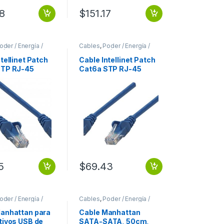
98
$
151.17
oder / Energía /
Cables
,
Poder / Energía /
ión
Alimentación
tellinet Patch
Cable Intellinet Patch
STP RJ-45
Cat6a STP RJ-45
– RJ-45 Macho,
Macho – RJ-45 Macho,
, Azul 0.90M
2 Metros, Azul 2.1M
LINDADO AZUL
SFTP BLINDADO AZUL
5
$
69.43
oder / Energía /
Cables
,
Poder / Energía /
ión
Alimentación
anhattan para
Cable Manhattan
tivos USB de
SATA-SATA, 50cm,