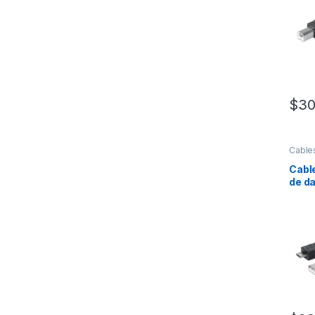
prini
Mach
Secun
Mach
480M
Apan
Negr
$
30
Cable
Alime
Cabl
de d
– 45
Extre
Tipo
Extr
x Mi
USB 
Apan
Negr