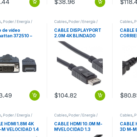
.44
$
38.96
$
118.
Contacto chapado – 28
AW PLATA .
s
,
Poder / Energía /
Cables
,
Poder / Energía /
Cables
,
P
ntación
Alimentación
Alimentac
 de vídeo
CABLE DISPLAYPORT
CABLE 
attan 372510 –
2.0M 4K BLINDADO
CORRIE
VI-D/HDMI HDMI A
MACHO-MACHO
MONIT
D 3.0M 1080P M-M
BLINDADO MACHO-
1.8M C
ITOR
MACHO
PROYE
3.49
$
104.82
$
80.8
s
,
Poder / Energía /
Cables
,
Poder / Energía /
Cables
,
P
ntación
Alimentación
Alimentac
E HDMI 1.8M 4K
CABLE HDMI 10.0M M-
CABLE 
-M VELOCIDAD 1.4
MVELOCIDAD 1.3
3D M-M
TOR TV
MONITOR TV
MONITO