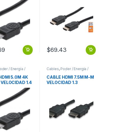
CTOR
DAD 1.4
R TV
CTOR
69
$
69.43
oder / Energía /
Cables
,
Poder / Energía /
ión
Alimentación
HDMI 5.0M 4K
CABLE HDMI 7.5M M-M
 VELOCIDAD 1.4
VELOCIDAD 1.3
R TV
MONITOR TV
CTOR
PROYECTOR 1.3
DAD 1.4
MONITOR TV
R TV
PROYECTOR
CTOR