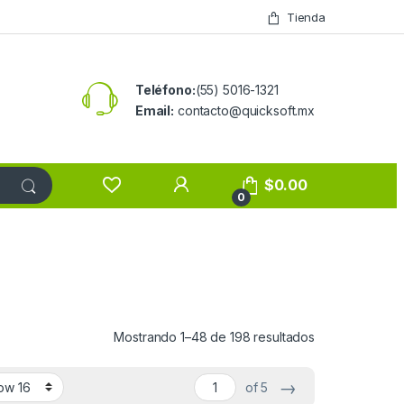
Tienda
Teléfono:
(55) 5016-1321
Email:
contacto@quicksoft.mx
$
0.00
0
Mostrando 1–48 de 198 resultados
→
of 5