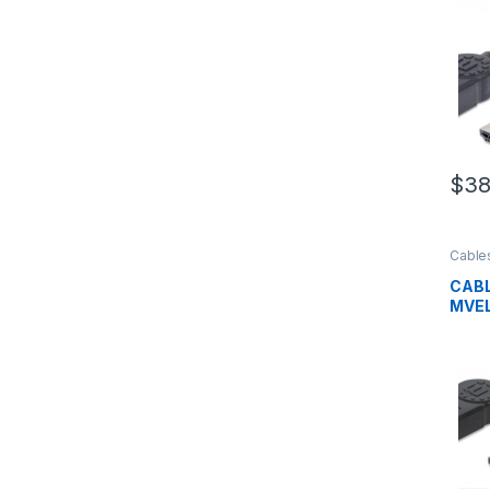
PRO
VELO
MONI
PRO
$
38
Cable
Alime
CABL
MVEL
MONI
PROY
MONI
PRO