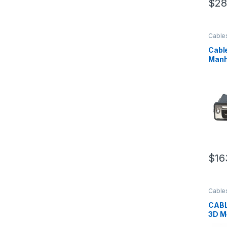
$
28
Cable
Alime
Cable
Manh
3m D
DVI-
MON
$
16
Cable
Alime
CABL
3D M
MONI