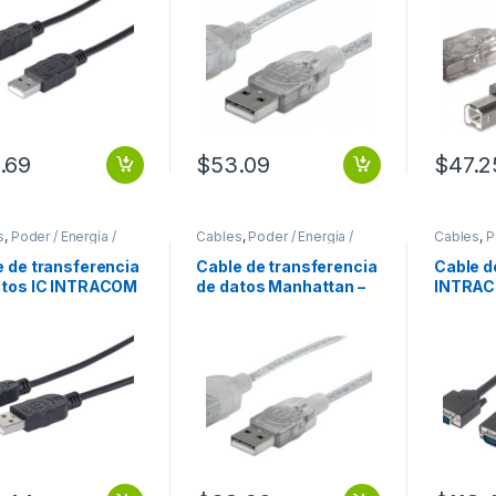
cpal: 1 x Tipo A
Macho USB – Extremo
Extremo 
o USB – Extremo
Secundario: 1 x Tipo A
Tipo A 
dario: 1 x Tipo B
Hembra USB –
Extremo
o USB –
480Mbit/s – Cable de
x Tipo 
bit/s –
extensión –
480Mbit
tallado – 28 AWG –
Apantallado – 28 AWG –
Apantal
o NEGRO .
Plata translúcida .
Plata t
PLATA .
.69
$
53.09
$
47.2
s
,
Poder / Energía /
Cables
,
Poder / Energía /
Cables
,
P
ntación
Alimentación
Alimentac
e de transferencia
Cable de transferencia
Cable d
atos IC INTRACOM
de datos Manhattan –
INTRAC
.72cm USB –
1.80m USB – para
VGA – p
mo prinicpal: 1 x
Computador,
Disposit
 A Macho USB –
Impresora, Teclado –
Extremo 
emo Secundario: 1
Extremo prinicpal: 1 x
HD-15 
cro Type B Macho
Tipo A Macho USB –
Extremo
– 480Mbit/s –
Extremo Secundario: 1
x HD-15
tallado – 28 AWG –
x Tipo A Hembra USB –
Apantal
o NEG BB .
480Mbit/s – Cable de
Conecto
extensión –
AWG – 
Apantallado – Oro
PANTA