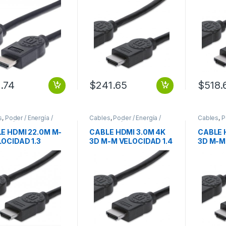
YECTOR
PROYECTOR 1.3
PROYE
CIDAD 1.4
MONITOR TV
VELOCI
TOR TV
PROYECTOR
MONITO
YECTOR
PROYE
.74
$
241.65
$
518.
s
,
Poder / Energía /
Cables
,
Poder / Energía /
Cables
,
P
ntación
Alimentación
Alimentac
E HDMI 22.0M M-
CABLE HDMI 3.0M 4K
CABLE 
OCIDAD 1.3
3D M-M VELOCIDAD 1.4
3D M-M
TOR TV
MONITOR TV
MONITO
ECTOR 1.3
PROYECTOR
PROYE
TOR TV
VELOCIDAD 1.4
VELOCI
YECTOR
MONITOR TV
MONITO
PROYECTOR
PROYE