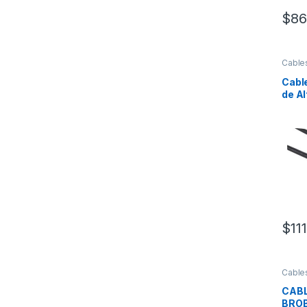
$
86
Cable
Alime
Cabl
de Al
Cana
Mach
Metr
2M+
$
11
Cable
Alime
CABL
BROB