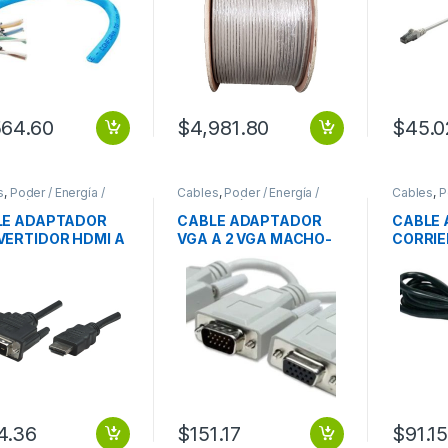
564.60
$
4,981.80
$
45.0
s
,
Poder / Energía /
Cables
,
Poder / Energía /
Cables
,
P
ntación
Alimentación
Alimentac
LE ADAPTADOR
CABLE ADAPTADOR
CABLE 
ERTIDOR HDMI A
VGA A 2 VGA MACHO-
CORRIE
D 1.8M 1080P M-M
HEMBRA SPLITTER
TRIPLE
TOR HDMI A DVI-
KVM MONITOR
LAPTOP
8M 1080P M-M
MACHO-HEMBRA
CARGA
ITOR
SPLITTER KVM
MONITOR
4.36
$
151.17
$
91.1