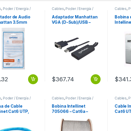
s
,
Poder / Energía /
Cables
,
Poder / Energía /
Cables
,
P
ntación
Alimentación
Alimentac
tador de Audio
Adaptador Manhattan
Bobina 
attan 3.5mm
VGA (D-Sub)/USB –
Intellin
o – 2x 3.5mm
HDMI, 1920 x 1200
100 Met
ra, Blanco H.
Pixeles, Negro VGA A
ROLLO 
HDMI + AUDIO Y AC VIA
MULTIF
USB
.32
$
367.74
$
341.
s
,
Poder / Energía /
Cables
,
Poder / Energía /
Cables
,
P
ntación
Alimentación
Alimentac
na de Cable
Bobina Intellinet
Cable In
linet Cat6 UTP,
705066 – Cat6a –
Cat6 UT
etros, Sólido,
305m – UTP – S/FTP –
Macho 
 CCA ROLLO 305M
500 MHz – 23 AWG –
1.5 Met
DA AZUL
Gris GRIS
1.5M GR