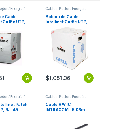
oder / Energía /
Cables
,
Poder / Energía /
ión
Alimentación
de Cable
Bobina de Cable
et Cat5e UTP,
Intellinet Cat5e UTP,
ros, Gris CCA
305 Metros, Gris CCA
100M
ROLLO 305M
ILAR GRIS
MULTIFILAR GRIS
31
$
1,081.06
oder / Energía /
Cables
,
Poder / Energía /
ión
Alimentación
tellinet Patch
Cable A/V IC
P, RJ-45
INTRACOM – 5.03m
– RJ-45 Macho,
HDMI – para
ros, Gris RJ45
Reproductor Blu-ray,
IS
Consola de juegos,