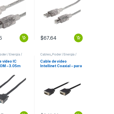
prinicpal: 1 x
Extremo prinicpal: 1 x
Macho USB –
Tipo A Macho USB –
 Secundario: 1
Extremo Secundario: 1
B Macho USB –
x Tipo B Macho USB –
/s –
480Mbit/s –
lado – 28 AWG –
Apantallado – 28 AWG –
ranslúcida
Plata translúcida
PLATA
5
$
67.64
oder / Energía /
Cables
,
Poder / Energía /
ión
Alimentación
e vídeo IC
Cable de vídeo
OM – 3.05m
Intellinet Coaxial – para
ara Monitor,
Dispositivo de
ivo de Vídeo –
audio/vídeo – Extremo
prinicpal: 1 x
prinicpal: 1 x HD-15
Hembra VGA –
Macho VGA – Extremo
 Secundario: 1
Secundario: 1 x HD-15
 Hembra VGA –
Macho VGA –
lado – Níquel
Apantallado – 28 AWG
r chapado – 28
MONITOR PANTALLA .
Negro MONITOR
LLA