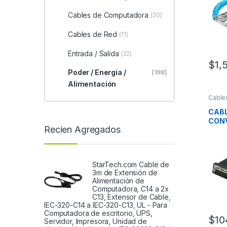
Cables de Computadora
(20)
Cables de Red
(11)
Entrada / Salida
(22)
$
1,
Poder / Energía /
(198)
Alimentación
Cable
Alime
CAB
CONV
Recien Agregados
DVI-
MONI
D 1.
MON
StarTech.com Cable de
3m de Extensión de
Alimentación de
Computadora, C14 a 2x
C13, Extensor de Cable,
IEC-320-C14 a IEC-320-C13, UL - Para
Computadora de escritorio, UPS,
$
10
Servidor, Impresora, Unidad de