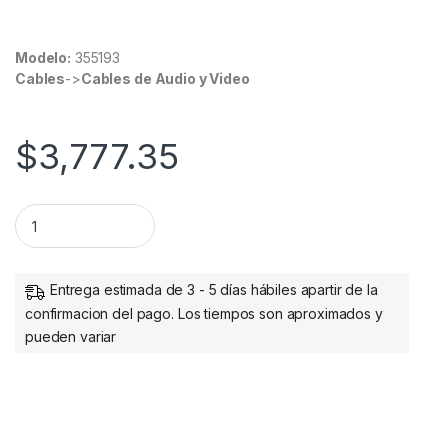
Modelo:
355193
Cables
->
Cables de Audio y Video
$
3,777.35
CABLE HDMI FIBRA OPTICA M-M 4K 60HZ 30.0M CONECTOR 
Entrega estimada de 3 - 5 días hábiles apartir de la
confirmacion del pago. Los tiempos son aproximados y
pueden variar