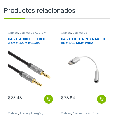
Productos relacionados
Cables
,
Cables de Audio y
Cables
,
Cables de
Video
Computadora
CABLE AUDIO ESTEREO
CABLE LIGHTNING A AUDIO
3.5MM 3.0M MACHO-
HEMBRA 13CM PARA
MACHO
IPHONE7
$
73.48
$
78.84
Cables
,
Poder / Energía /
Cables
,
Cables de Audio y
Alimentación
Video