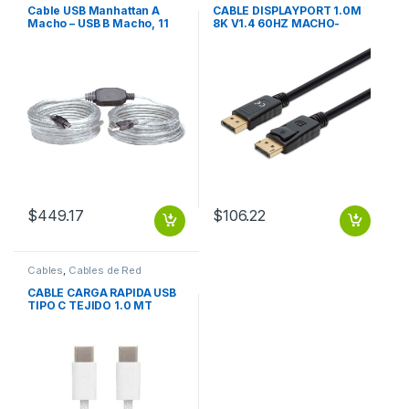
Cable USB Manhattan A
CABLE DISPLAYPORT 1.0M
Macho – USB B Macho, 11
8K V1.4 60HZ MACHO-
Metros, Plata ACTIVA
MACHO
IMPRESORA PLATA .
$
449.17
$
106.22
Cables
,
Cables de Red
CABLE CARGA RAPIDA USB
TIPO C TEJIDO 1.0 MT