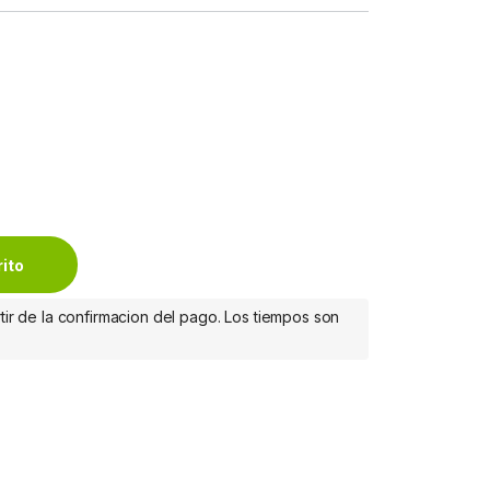
 (velocidad ultra alta), 2m, macho a macho, negro . quantity
rito
tir de la confirmacion del pago. Los tiempos son