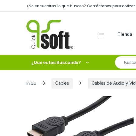
Skip to navigation
Skip to content
¿No encuentras lo que buscas? Contáctanos para cotizar 
Tienda
Search fo
¿Que estas Buscando?
Inicio
Cables
Cables de Audio y Vi