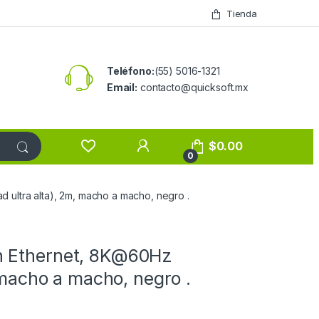
Tienda
Teléfono:
(55) 5016-1321
Email:
contacto@quicksoft.mx
$
0.00
0
ultra alta), 2m, macho a macho, negro .
n Ethernet, 8K@60Hz
, macho a macho, negro .