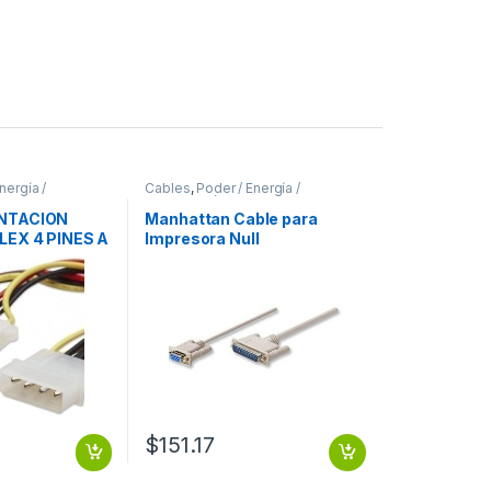
nergía /
Cables
,
Poder / Energía /
Alimentación
NTACION
Manhattan Cable para
LEX 4 PINES A
Impresora Null
 HEMBRA
Módem/Serial, DB9 Hembra
ES A DUAL
– DB25 Macho, 1.8 Metros,
RA
Gris DB25M 1.8M MOL .
$
151.17