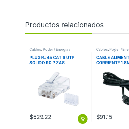
Productos relacionados
Cables
,
Poder / Energía /
Cables
,
Poder / Ener
Alimentación
Alimentación
PLUG RJ45 CAT 6 UTP
CABLE ALIMEN
SOLIDO 90 P ZAS
CORRIENTE 1.8
CARGADOR LAP
TRIPLE CARGA
$
529.22
$
91.15