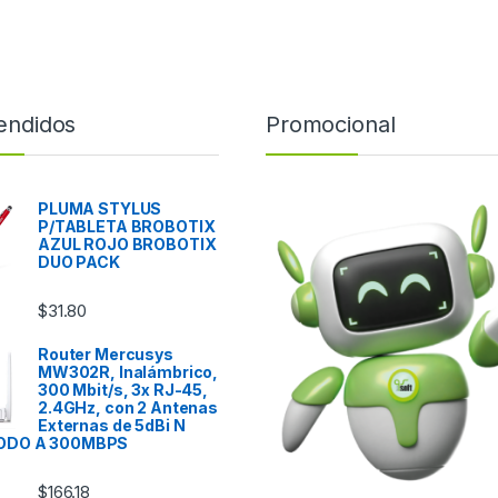
endidos
Promocional
PLUMA STYLUS
P/TABLETA BROBOTIX
AZUL ROJO BROBOTIX
DUO PACK
$
31.80
Router Mercusys
MW302R, Inalámbrico,
300 Mbit/s, 3x RJ-45,
2.4GHz, con 2 Antenas
Externas de 5dBi N
ODO A 300MBPS
$
166.18