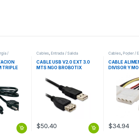
gía /
Cables
,
Entrada / Salida
Cables
,
Poder / E
Alimentación
TACION
CABLE USB V2.0 EXT 3.0
CABLE ALIME
M TRIPLE
MTS NGO BROBOTIX
DIVISOR Y MO
TOP 1.8M
DUAL MOLEX
DOR LAPTOP
MOLEX 4 PIN
MOLEX HEMB
$
50.40
$
34.94