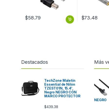
$
58.79
$
73.48
Destacados
Más v
TechZone Maletín
Essential de Nilón
TZEST01N, 15.4',
Negro NEGRO CON
MARCO PROTECTOR
NEGRO
$
439.38