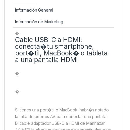
Información General
Información de Marketing
�
Cable USB-C a HDMI:
conecta�tu smartphone,
port�til, MacBook� o tableta
a una pantalla HDMI
�
�
Si tienes una port�til o MacBook, habr�s notado
la falta de puertos AV para conectar una pantalla.
El cable adaptador USB-C a HDMI de Manhattan
4K@60Hz abre tus opciones de conectividad para