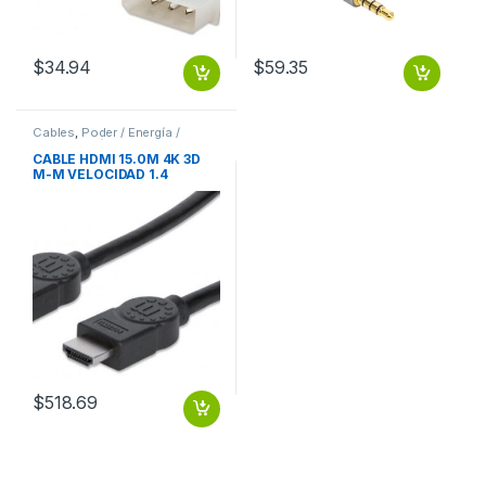
$
34.94
$
59.35
Cables
,
Poder / Energía /
Alimentación
CABLE HDMI 15.0M 4K 3D
M-M VELOCIDAD 1.4
MONITOR TV PROYECTOR
VELOCIDAD 1.4 MONITOR
TV PROYECTOR
$
518.69