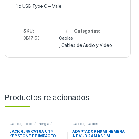
1 x USB Type C – Male
SKU:
Categorías:
0B17153
Cables
,
Cables de Audio y Video
Productos relacionados
Cables
,
Poder / Energía /
Cables
,
Cables de
Alimentación
Computadora
JACK RJ45 CAT6A UTP
ADAPTADOR HDMI HEMBRA
KEYSTONE DE IMPACTO
A DVI-D 24 MAS 1 M