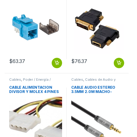
AZUL
$
63.37
$
76.37
Cables
,
Poder / Energía /
Cables
,
Cables de Audio y
Alimentación
Video
CABLE ALIMENTACION
CABLE AUDIO ESTEREO
DIVISOR Y MOLEX 4 PINES
3.5MM 2.0M MACHO-
A DUAL MOLEX HEMBRA
MACHO
MOLEX 4 PINES A DUAL
MOLEX HEMBRA