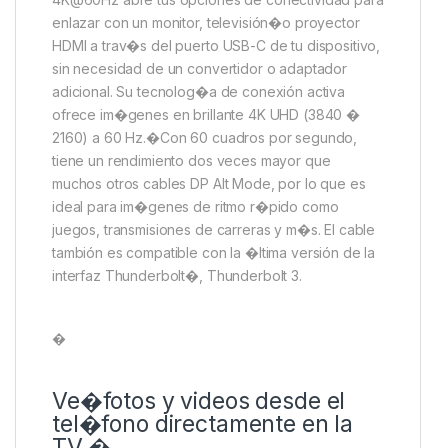
enlazar con un monitor, televisión�o proyector
HDMI a trav�s del puerto USB-C de tu dispositivo,
sin necesidad de un convertidor o adaptador
adicional. Su tecnolog�a de conexión activa
ofrece im�genes en brillante 4K UHD (3840 �
2160) a 60 Hz.�Con 60 cuadros por segundo,
tiene un rendimiento dos veces mayor que
muchos otros cables DP Alt Mode, por lo que es
ideal para im�genes de ritmo r�pido como
juegos, transmisiones de carreras y m�s. El cable
tambión es compatible con la �ltima versión de la
interfaz Thunderbolt�, Thunderbolt 3.
�
Ve�fotos y videos desde el
tel�fono directamente en la
TV.�