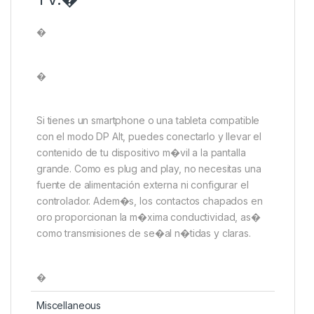
�
�
Si tienes un smartphone o una tableta compatible
con el modo DP Alt, puedes conectarlo y llevar el
contenido de tu dispositivo m�vil a la pantalla
grande. Como es plug and play, no necesitas una
fuente de alimentación externa ni configurar el
controlador. Adem�s, los contactos chapados en
oro proporcionan la m�xima conductividad, as�
como transmisiones de se�al n�tidas y claras.
�
Miscellaneous