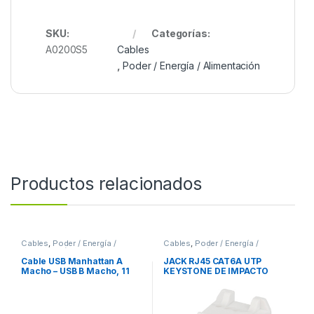
SKU:
Categorías:
A0200S5
Cables
,
Poder / Energía / Alimentación
Productos relacionados
Cables
,
Poder / Energía /
Cables
,
Poder / Energía /
Alimentación
Alimentación
Cable USB Manhattan A
JACK RJ45 CAT6A UTP
Macho – USB B Macho, 11
KEYSTONE DE IMPACTO
Metros, Plata ACTIVA
BLANCO
IMPRESORA PLATA .