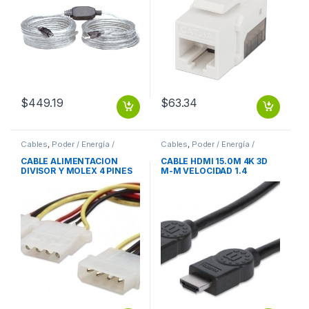
$
449.19
$
63.34
Cables
,
Poder / Energía /
Cables
,
Poder / Energía /
Alimentación
Alimentación
CABLE ALIMENTACION
CABLE HDMI 15.0M 4K 3D
DIVISOR Y MOLEX 4 PINES
M-M VELOCIDAD 1.4
A DUAL MOLEX HEMBRA
MONITOR TV PROYECTOR
MOLEX 4 PINES A DUAL
VELOCIDAD 1.4 MONITOR
MOLEX HEMBRA
TV PROYECTOR