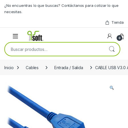
Skip to navigation
Skip to content
¿No encuentras lo que buscas? Contáctanos para cotizar lo que
necesitas.
Tienda
0
Buscar por:
Inicio
Cables
Entrada / Salida
CABLE USB V3.0