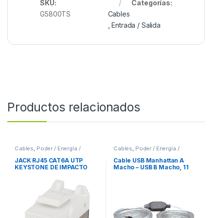
SKU:
Categorías:
G5800TS
Cables
,
Entrada / Salida
Productos relacionados
Cables
,
Poder / Energía /
Cables
,
Poder / Energía /
Alimentación
Alimentación
JACK RJ45 CAT6A UTP
Cable USB Manhattan A
KEYSTONE DE IMPACTO
Macho – USB B Macho, 11
BLANCO
Metros, Plata ACTIVA
IMPRESORA PLATA .