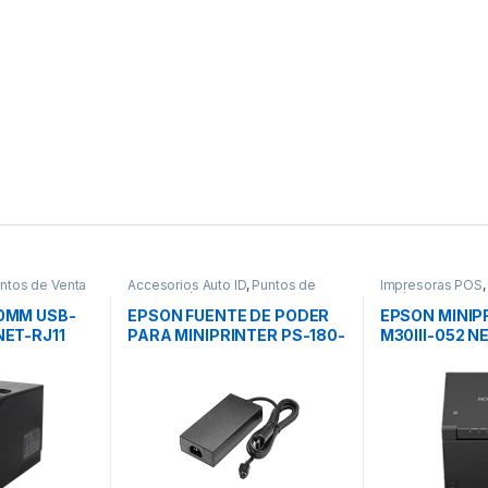
ntos de Venta
Accesorios Auto ID
,
Puntos de
Impresoras POS
Venta y Códigos de Barra
y Códigos de Bar
0MM USB-
EPSON FUENTE DE PODER
EPSON MINIP
NET-RJ11
PARA MINIPRINTER PS-180-
M30III-052 N
CORTADOR
343
USB RED REC