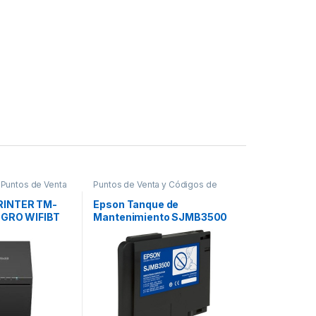
,
Puntos de Venta
Puntos de Venta y Códigos de
ra
Barra
,
Suministros POS Retail y
Auto ID
RINTER TM-
Epson Tanque de
EGRO WIFIBT
Mantenimiento SJMB3500
IBO CUTT FT
para ColorWorks C3500
PARA TM-C3500
(SJMB3500)