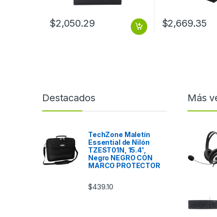
$
2,050.29
$
2,669.35
Destacados
Más v
TechZone Maletín
Essential de Nilón
TZEST01N, 15.4',
Negro NEGRO CON
MARCO PROTECTOR
$
439.10