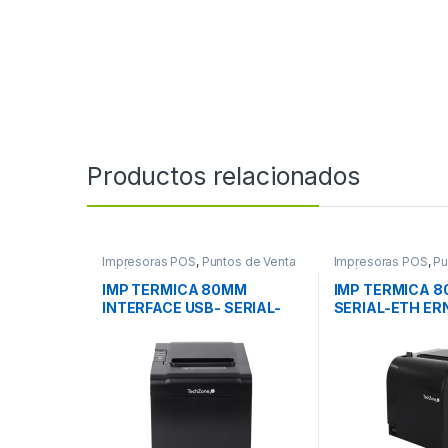
Productos relacionados
Impresoras POS
,
Puntos de Venta
Impresoras POS
,
Pu
y Códigos de Barra
y Códigos de Barra
IMP TERMICA 80MM
IMP TERMICA 8
INTERFACE USB- SERIAL-
SERIAL-ETH ER
RJ11 VEL 200MM/S
VEL 300MM/S 
CORTADOR AU
AUT