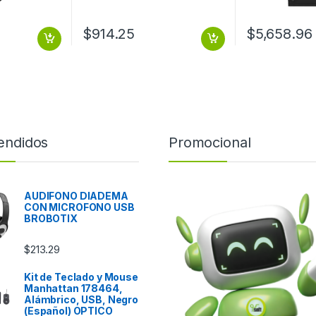
$
914.25
$
5,658.96
endidos
Promocional
AUDIFONO DIADEMA
CON MICROFONO USB
BROBOTIX
$
213.29
Kit de Teclado y Mouse
Manhattan 178464,
Alámbrico, USB, Negro
(Español) OPTICO