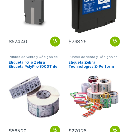
$
574.40
$
738.26
Puntos de Venta y Códigos de
Puntos de Venta y Códigos de
Barra
,
Suministros POS Retail y
Barra
,
Suministros POS Retail y
Etiqueta rollo Zebra
Etiqueta Zebra
Auto ID
Auto ID
Etiqueta PolyPro 3000T de
Technologies Z-Perform
2′ x 1′, 1720 Etiquetas 2X1
2000T – 4″ x 3″ TT 4 X3 Z-
POLYPRO 3000T
PERFORM
$
565.20
$
270.26