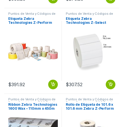
Puntos de Venta y Códigos de
Puntos de Venta y Códigos de
Barra
,
Suministros POS Retail y
Barra
,
Suministros POS Retail y
Etiqueta Zebra
Etiqueta Zebra
Auto ID
Auto ID
Technologies Z-Perform
Technologies Z-Select
2000T – 4″ x 8″ Z-PERFORM
4000T – 3″ x 1″ TT 3 X1 Z
2000T CON 750 ETI
SELECT
$
391.92
$
307.52
Puntos de Venta y Códigos de
Puntos de Venta y Códigos de
Barra
,
Suministros POS Retail y
Barra
,
Suministros POS Retail y
Ribbon Zebra Technologies
Rollo de Etiqueta de 101.6 x
Auto ID
Auto ID
1600 Wax – 110mm x 450m
101.6 mm Zebra Z-Perform
ECONOMY WAX 25MM
2000T, Blanco, 1500
CORE
Etiquetas TABLETO TT 4 X4
Z-PERFORM