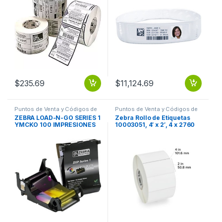
LASERBAND 2
$
235.69
$
11,124.69
Puntos de Venta y Códigos de
Puntos de Venta y Códigos de
Barra
,
Suministros POS Retail y
Barra
,
Suministros POS Retail y
ZEBRA LOAD-N-GO SERIES 1
Zebra Rollo de Etiquetas
Auto ID
Auto ID
YMCKO 100 IMPRESIONES
10003051, 4′ x 2′, 4 x 2760
Etiquetas, Blanco
TABLETOP 4X2 DT Z-
PERFORM 1000D