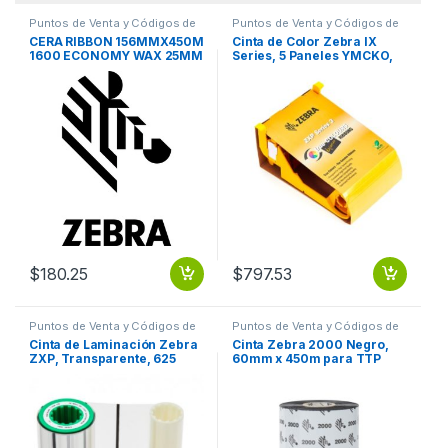
Puntos de Venta y Códigos de
Puntos de Venta y Códigos de
Barra
,
Suministros POS Retail y
Barra
,
Suministros POS Retail y
CERA RIBBON 156MMX450M
Cinta de Color Zebra IX
Auto ID
Auto ID
1600 ECONOMY WAX 25MM
Series, 5 Paneles YMCKO,
CORE
200 Impresiones FOR ZXP3
YMCKO 200 IMAGES
$
180.25
$
797.53
Puntos de Venta y Códigos de
Puntos de Venta y Códigos de
Barra
,
Suministros POS Retail y
Barra
,
Suministros POS Retail y
Cinta de Laminación Zebra
Cinta Zebra 2000 Negro,
Auto ID
Auto ID
ZXP, Transparente, 625
60mm x 450m para TTP
Impresiones Doble Cara
7000 FORM 2000
1250 IMAGES (SINGLE-
TABLETOP
SIDED)