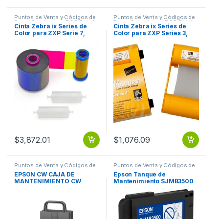
Puntos de Venta y Códigos de
Puntos de Venta y Códigos de
Barra
,
Suministros POS Retail y
Barra
,
Suministros POS Retail y
Cinta Zebra ix Series de
Cinta Zebra ix Series de
Auto ID
Auto ID
Color para ZXP Serie 7,
Color para ZXP Series 3,
YMCKOK, 750 Impresiones
YMCKO, 280 Impresiones
YMCKOK 750 IMPRESIONES
ZXP3 YMCKO 280 IMAGES
$
3,872.01
$
1,076.09
Puntos de Venta y Códigos de
Puntos de Venta y Códigos de
Barra
,
Suministros POS Retail y
Barra
,
Suministros POS Retail y
EPSON CW CAJA DE
Epson Tanque de
Auto ID
Auto ID
MANTENIMIENTO CW
Mantenimiento SJMB3500
C4000 SJMB4000
para ColorWorks C3500
PARA TM-C3500
(SJMB3500)