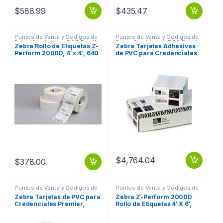
$
588.99
$
435.47
Puntos de Venta y Códigos de
Puntos de Venta y Códigos de
Barra
,
Suministros POS Retail y
Barra
,
Suministros POS Retail y
Zebra Rollo de Etiquetas Z-
Zebra Tarjetas Adhesivas
Auto ID
Auto ID
Perform 2000D, 4′ x 4′, 640
de PVC para Credenciales
Etiquetas, Blanco, 6 Rollos
Premier con Adhesivo, 5x
TD 4 X4 Z-PERFORM
100 Tarjetas ADESIVAS
10MILESIMA
$
4,764.04
$
378.00
Puntos de Venta y Códigos de
Puntos de Venta y Códigos de
Barra
,
Suministros POS Retail y
Barra
,
Suministros POS Retail y
Zebra Tarjetas de PVC para
Zebra Z-Perform 2000D
Auto ID
Auto ID
Credenciales Premier,
Rollo de Etiquetas 4′ X 6′,
2.12″ x 3.38″, 500 Tarjetas,
Blanco, 1000 Etiquetas TD 4
para Impresoras Zebra
X6 Z-PERFORM