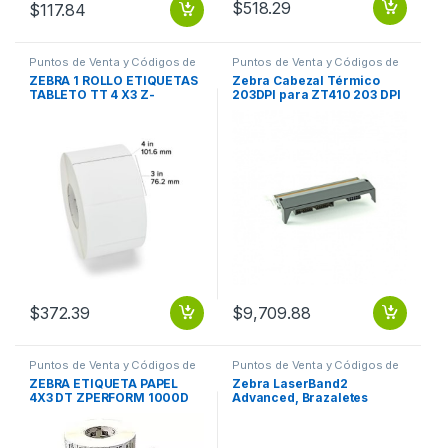
$
518.29
$
117.84
Puntos de Venta y Códigos de
Puntos de Venta y Códigos de
Barra
,
Suministros POS Retail y
Barra
,
Suministros POS Retail y
ZEBRA 1 ROLLO ETIQUETAS
Zebra Cabezal Térmico
Auto ID
Auto ID
TABLETO TT 4 X3 Z-
203DPI para ZT410 203 DPI
PERFORM
PARA ZT410
$
372.39
$
9,709.88
Puntos de Venta y Códigos de
Puntos de Venta y Códigos de
Barra
,
Suministros POS Retail y
Barra
,
Suministros POS Retail y
ZEBRA ETIQUETA PAPEL
Zebra LaserBand2
Auto ID
Auto ID
4X3 DT ZPERFORM 1000D
Advanced, Brazaletes
1IN CORE 840 ROLL
Térmicos Directos
Adhesivos, 8.5″ x 11″
PAPER/P 8.5X11IN LASER