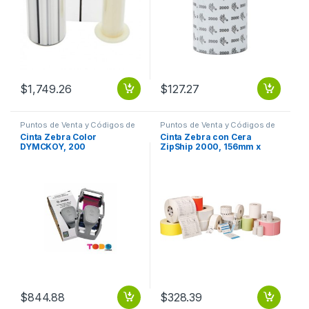
$
1,749.26
$
127.27
Puntos de Venta y Códigos de
Puntos de Venta y Códigos de
Barra
,
Suministros POS Retail y
Barra
,
Suministros POS Retail y
Cinta Zebra Color
Cinta Zebra con Cera
Auto ID
Auto ID
DYMCKOY, 200
ZipShip 2000, 156mm x
Impresiones, para ZC300
450m 2000 TABLETOP
200 IMPRESIONES
$
844.88
$
328.39