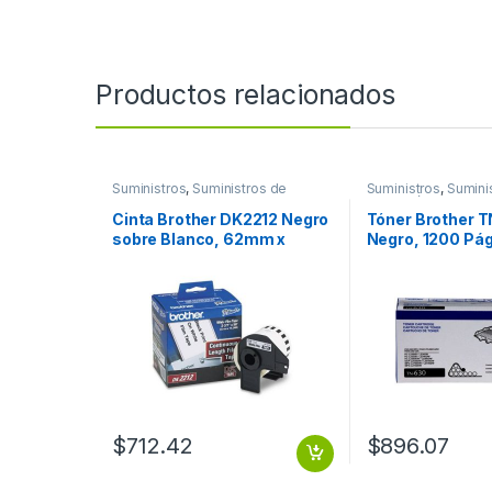
Productos relacionados
Suministros
,
Suministros de
Suministros
,
Sumini
Oficina
Impresión
Cinta Brother DK2212 Negro
Tóner Brother 
sobre Blanco, 62mm x
Negro, 1200 Pá
15.2m BLANCO PLASTICA
62MM X 15.2M
$
712.42
$
896.07