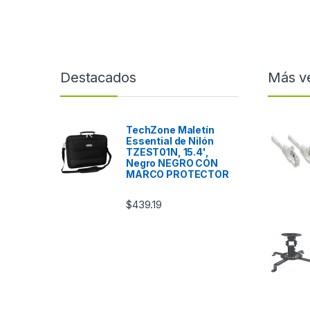
Destacados
Más v
TechZone Maletín
Essential de Nilón
TZEST01N, 15.4',
Negro NEGRO CON
MARCO PROTECTOR
$
439.19