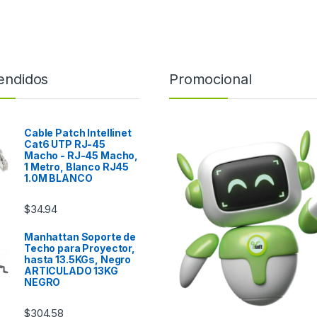
endidos
Promocional
Cable Patch Intellinet
Cat6 UTP RJ-45
Macho - RJ-45 Macho,
1 Metro, Blanco RJ45
1.0M BLANCO
$
34.94
Manhattan Soporte de
Techo para Proyector,
hasta 13.5KGs, Negro
ARTICULADO 13KG
NEGRO
$
304.58