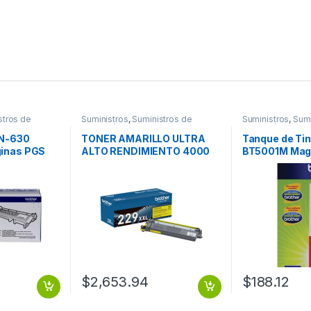
stros de
Suministros
,
Suministros de
Suministros
,
Sumi
Impresión
Impresión
TN-630
TONER AMARILLO ULTRA
Tanque de Tin
ginas PGS
ALTO RENDIMIENTO 4000
BT5001M Mag
PAGINAS
Páginas REN
5000 PGS
$
2,653.94
$
188.12