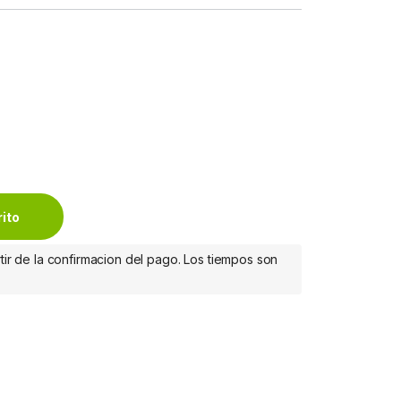
l - (P2V62A) TINTA AMPLIO FORMATO P2V62A quantity
rito
tir de la confirmacion del pago. Los tiempos son