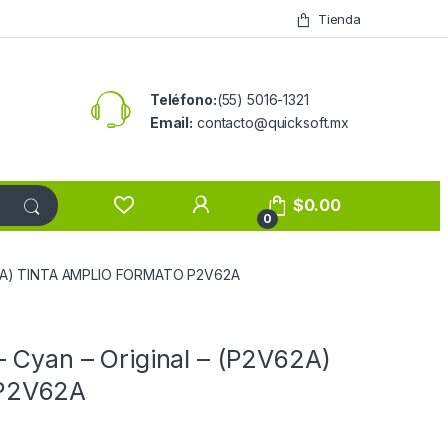
Tienda
Teléfono:
(55) 5016-1321
Email:
contacto@quicksoft.mx
$
0.00
0
2V62A) TINTA AMPLIO FORMATO P2V62A
– Cyan – Original – (P2V62A)
P2V62A