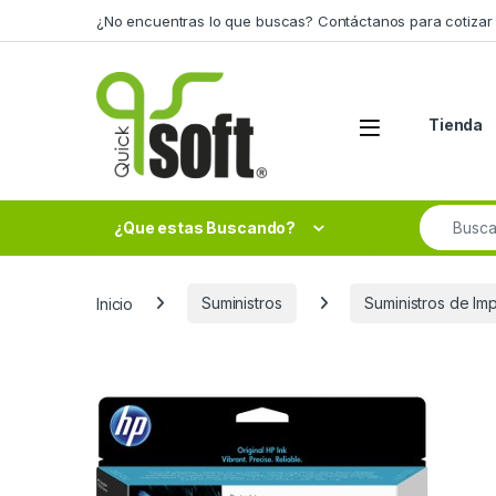
Skip to navigation
Skip to content
¿No encuentras lo que buscas? Contáctanos para cotizar 
Tienda
Search fo
¿Que estas Buscando?
Inicio
Suministros
Suministros de Im