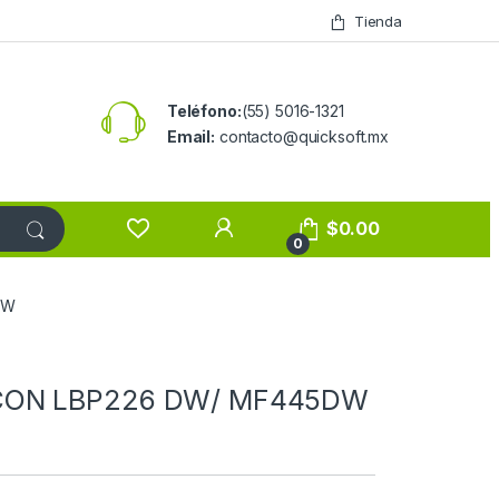
Tienda
Teléfono:
(55) 5016-1321
Email:
contacto@quicksoft.mx
$
0.00
0
DW
 CON LBP226 DW/ MF445DW