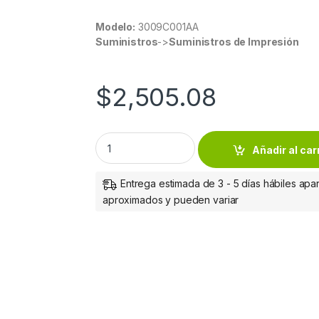
Modelo:
3009C001AA
Suministros
->
Suministros de Impresión
$
2,505.08
TONER 057 COMPATIBLE CON LBP226 DW/ 
Añadir al car
Entrega estimada de 3 - 5 días hábiles apar
aproximados y pueden variar