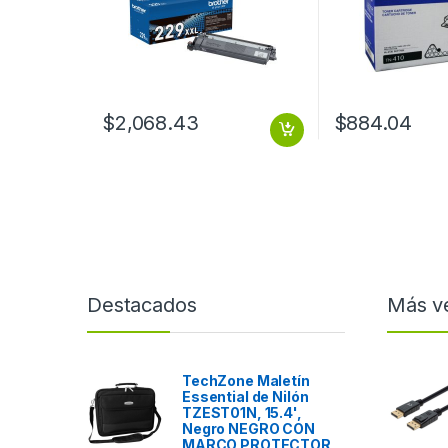
$
2,068.43
$
884.04
Destacados
Más v
TechZone Maletín
Essential de Nilón
TZEST01N, 15.4',
Negro NEGRO CON
MARCO PROTECTOR