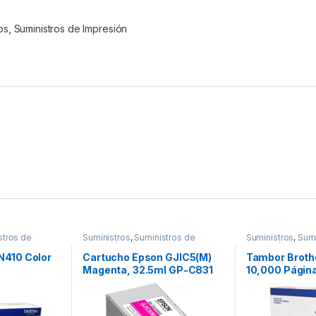
os
,
Suministros de Impresión
stros de
Suministros
,
Suministros de
Suministros
,
Sumi
Impresión
Impresión
N410 Color
Cartucho Epson GJIC5(M)
Tambor Broth
Magenta, 32.5ml GP-C831
10,000 Págin
GJIC5(K)