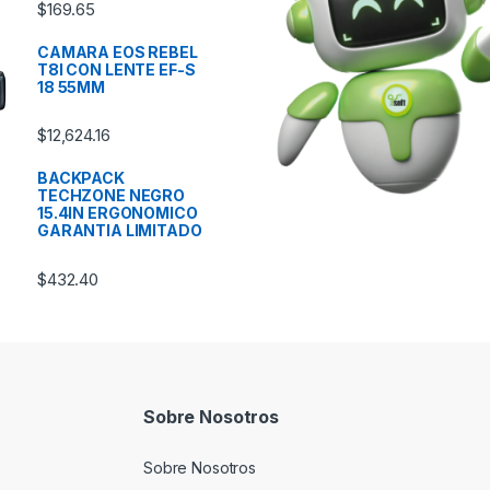
$
169.65
CAMARA EOS REBEL
T8I CON LENTE EF-S
18 55MM
$
12,624.16
BACKPACK
TECHZONE NEGRO
15.4IN ERGONOMICO
GARANTIA LIMITADO
$
432.40
Sobre Nosotros
Sobre Nosotros