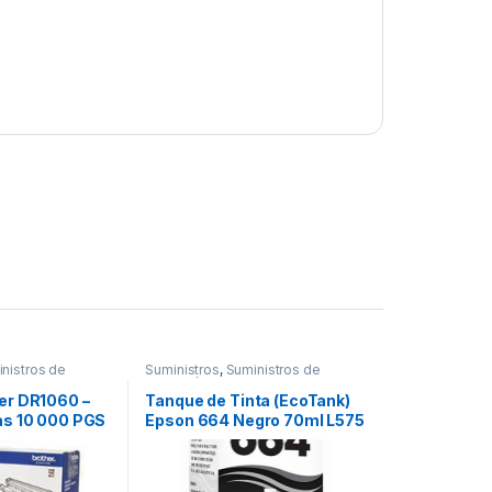
nistros de
Suministros
,
Suministros de
Impresión
er DR1060 –
Tanque de Tinta (EcoTank)
as 10 000 PGS
Epson 664 Negro 70ml L575
L495 L1300