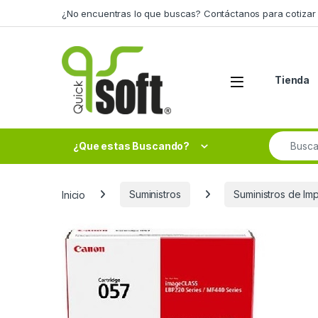
Skip to navigation
Skip to content
¿No encuentras lo que buscas? Contáctanos para cotizar 
Tienda
Search fo
¿Que estas Buscando?
Inicio
Suministros
Suministros de Im