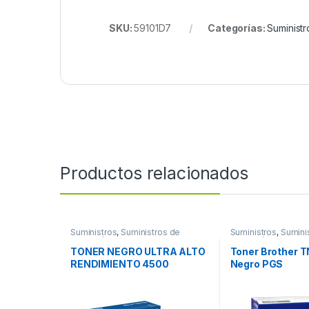
SKU:
59101D7
Categorías:
Suministr
Productos relacionados
Suministros
,
Suministros de
Suministros
,
Sumini
Impresión
Impresión
TONER NEGRO ULTRA ALTO
Toner Brother T
RENDIMIENTO 4500
Negro PGS
PAGINAS