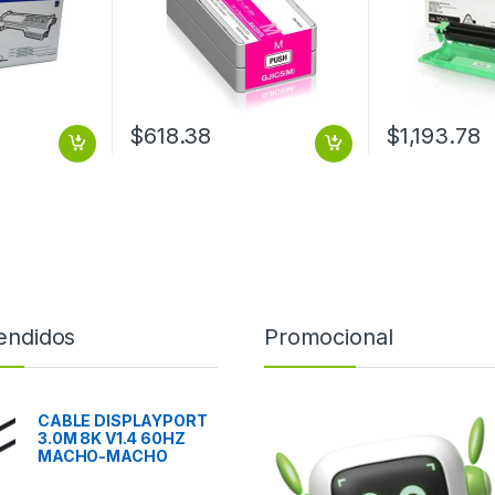
$
618.38
$
1,193.78
endidos
Promocional
CABLE DISPLAYPORT
3.0M 8K V1.4 60HZ
MACHO-MACHO