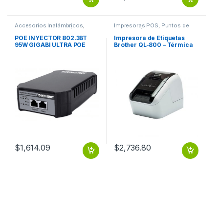
Accesorios Inalámbricos
,
Impresoras POS
,
Puntos de
Puntos de Venta y Códigos de
Venta y Códigos de Barra
Barra
POE INYECTOR 802.3BT
Impresora de Etiquetas
95W GIGABI ULTRA POE
Brother QL-800 – Térmica
directa – 148 mm/s – 62mm
– USB – Cortador
Automático VELOCIDAD QL-
800 USB
$
1,614.09
$
2,736.80