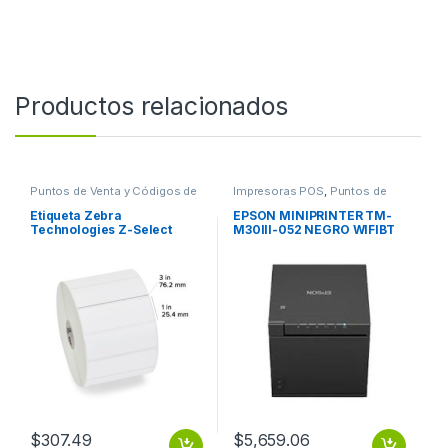
Productos relacionados
Puntos de Venta y Códigos de
Impresoras POS
,
Puntos de
Barra
,
Suministros POS Retail y
Venta y Códigos de Barra
Auto ID
Etiqueta Zebra
EPSON MINIPRINTER TM-
Technologies Z-Select
M30III-052 NEGRO WIFIBT
4000T – 3″ x 1″ TT 3 X1 Z
USB RED RECIBO CUTT FT
SELECT
$
307.49
$
5,659.06