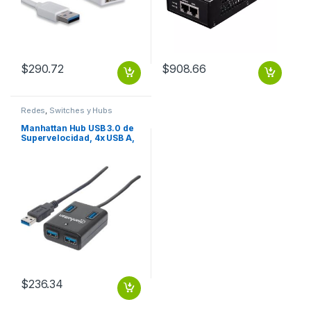
$
290.72
$
908.66
Redes
,
Switches y Hubs
Manhattan Hub USB 3.0 de
Supervelocidad, 4x USB A,
5000 Mbit/s – sin Fuente
SIN FUENTE
$
236.34