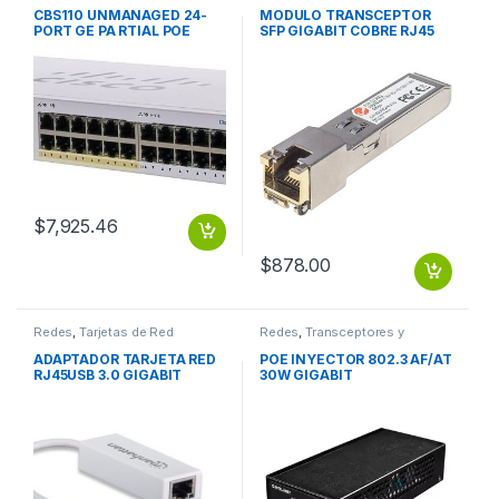
CBS110 UNMANAGED 24-
MODULO TRANSCEPTOR
PORT GE PA RTIAL POE
SFP GIGABIT COBRE RJ45
2X1G SFP SHARED CBS110
1000BASE-T 100M
UNMANAGED 24-PORT GE
PA RTIAL POE 2X1G SFP
SHARED
$
7,925.46
$
878.00
Redes
,
Tarjetas de Red
Redes
,
Transceptores y
Convertidores
ADAPTADOR TARJETA RED
POE INYECTOR 802.3 AF/AT
RJ45USB 3.0 GIGABIT
30W GIGABIT
10/100/1000 3.0 GIGABIT
10/100/1000