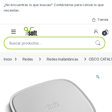
Skip to navigation
Skip to content
¿No encuentras lo que buscas? Contáctanos para cotizar lo que
necesitas.
Tienda
0
Buscar por:
Inicio
Redes
Redes Inalámbricas
CISCO CATAL