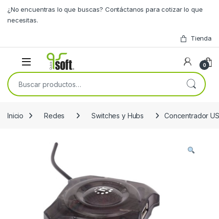
Skip to navigation
Skip to content
¿No encuentras lo que buscas? Contáctanos para cotizar lo que
necesitas.
Tienda
0
Buscar por:
Inicio
Redes
Switches y Hubs
Concentrador US