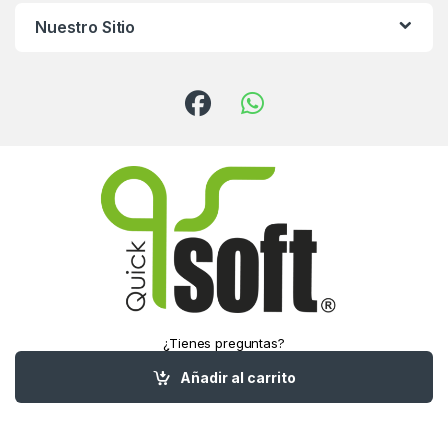
Nuestro Sitio
¿Tienes preguntas?
¡Llámanos!
Añadir al carrito
(55) 5016-1321