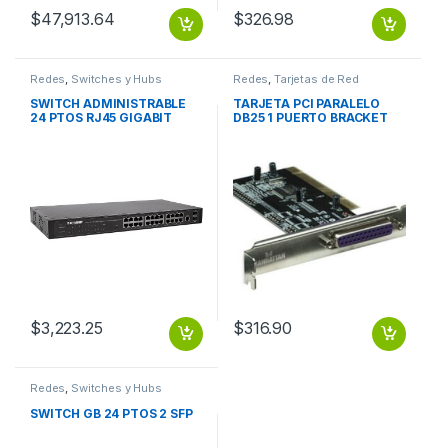
$
47,913.64
$
326.98
Redes
,
Switches y Hubs
Redes
,
Tarjetas de Red
SWITCH ADMINISTRABLE
TARJETA PCI PARALELO
24 PTOS RJ45 GIGABIT
DB25 1 PUERTO BRACKET
10/100/1000 2 PTOS SFP
LARGO CORTO PUERTO
BRACKET LARGO CORTO
$
3,223.25
$
316.90
Redes
,
Switches y Hubs
SWITCH GB 24 PTOS 2 SFP