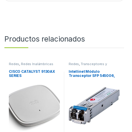
Productos relacionados
Redes
,
Redes Inalámbricas
Redes
,
Transceptores y
Convertidores
CISCO CATALYST 9130AX
Intellinet Módulo
SERIES
Transceptor SFP 545006,
Alámbrico, 1000 Mbit/s,
840nm, 550m FIBRA
OPTICA LC 1000BASE-SX
550M