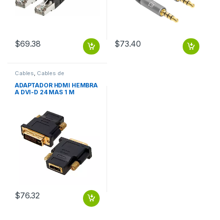
$
69.38
$
73.40
Cables
,
Cables de
Computadora
ADAPTADOR HDMI HEMBRA
A DVI-D 24 MAS 1 M
$
76.32