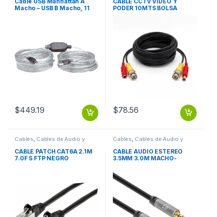
Cable USB Manhattan A
CABLE CCTV VIDEO Y
Macho – USB B Macho, 11
PODER 10MTS BOLSA
Metros, Plata ACTIVA
ECOLOGICA
IMPRESORA PLATA .
$
449.19
$
78.56
Cables
,
Cables de Audio y
Cables
,
Cables de Audio y
Video
Video
CABLE PATCH CAT6A 2.1M
CABLE AUDIO ESTEREO
7.0F S FTP NEGRO
3.5MM 3.0M MACHO-
MACHO