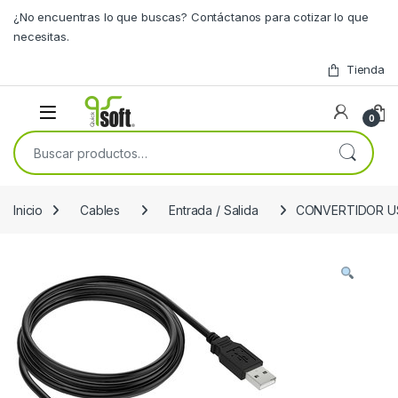
Skip to navigation
Skip to content
¿No encuentras lo que buscas? Contáctanos para cotizar lo que
necesitas.
Tienda
0
Buscar por:
Inicio
Cables
Entrada / Salida
CONVERTIDOR US