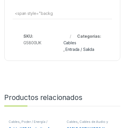
<span style="backg
SKU:
Categorías:
G5800UK
Cables
,
Entrada / Salida
Productos relacionados
Cables
,
Poder / Energía /
Cables
,
Cables de Audio y
Alimentación
Video