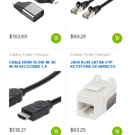
$
163.69
$
69.26
Cables
,
Poder / Energía /
Cables
,
Poder / Energía /
Alimentación
Alimentación
CABLE HDMI 15.0M 4K 3D
JACK RJ45 CAT6A UTP
M-M VELOCIDAD 1.4
KEYSTONE DE IMPACTO
MONITOR TV PROYECTOR
BLANCO
VELOCIDAD 1.4 MONITOR
TV PROYECTOR
$
518.21
$
63.25