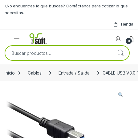
Skip to navigation
Skip to content
¿No encuentras lo que buscas? Contáctanos para cotizar lo que
necesitas.
Tienda
0
Buscar por:
Inicio
Cables
Entrada / Salida
CABLE USB V3.0 