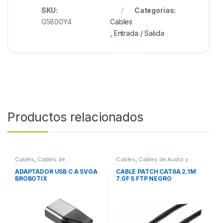
SKU:
Categorías:
G5800Y4
Cables
,
Entrada / Salida
Productos relacionados
Cables
,
Cables de
Cables
,
Cables de Audio y
Computadora
Video
ADAPTADOR USB C A SVGA
CABLE PATCH CAT6A 2.1M
BROBOTIX
7.0F S FTP NEGRO