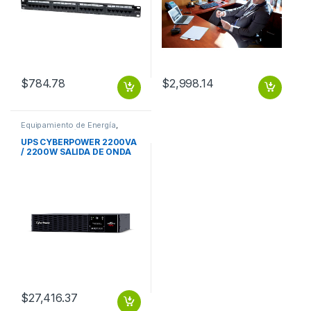
$
784.78
$
2,998.14
Equipamiento de Energía
,
Protección Eléctrica
UPS CYBERPOWER 2200VA
/ 2200W SALIDA DE ONDA
SENOIDAL 2U PERMIT
$
27,416.37