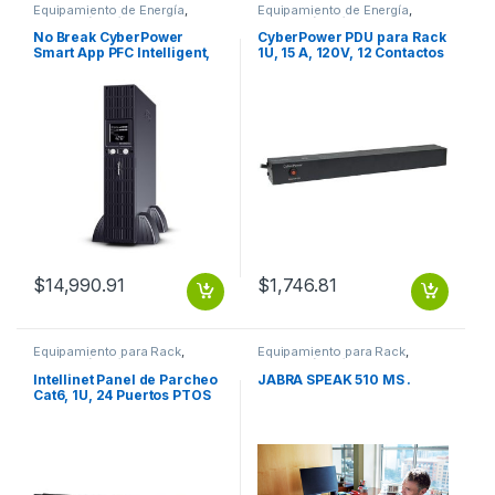
Equipamiento de Energía
,
Equipamiento de Energía
,
Protección Eléctrica
Protección Eléctrica
No Break CyberPower
CyberPower PDU para Rack
Smart App PFC Intelligent,
1U, 15 A, 120V, 12 Contactos
1320W, 2000VA, Entrada
5-15P 12 NEMA 5-15R
90-140V, Salid 120V
2000VA/1540W PFC
SENOID 120V RACK/T
$
14,990.91
$
1,746.81
Equipamiento para Rack
,
Equipamiento para Rack
,
Protección Eléctrica
Protección Eléctrica
Intellinet Panel de Parcheo
JABRA SPEAK 510 MS .
Cat6, 1U, 24 Puertos PTOS
RJ45 MONTAJE RACK 19 1U