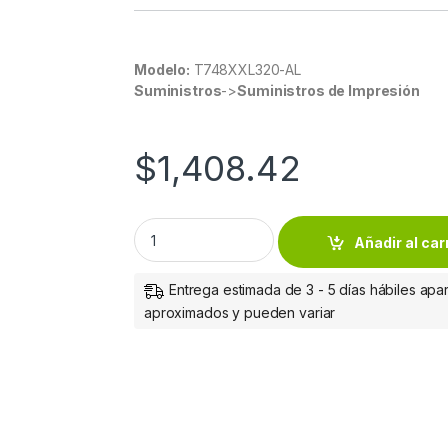
Modelo:
T748XXL320-AL
Suministros
->
Suministros de Impresión
$
1,408.42
Epson Tinta Magenta Wf-6090/wf-6590 Re
Añadir al car
Entrega estimada de 3 - 5 días hábiles apar
aproximados y pueden variar