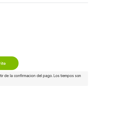
ndimiento 7000 RENDIMIENTO 7000 quantity
rito
tir de la confirmacion del pago. Los tiempos son