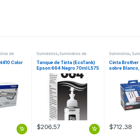
stros de
Suministros
,
Suministros de
Suministros
,
Sumi
Impresión
Oficina
N410 Color
Tanque de Tinta (EcoTank)
Cinta Brother
Epson 664 Negro 70ml L575
sobre Blanco
L495 L1300
15.2m BLANC
62MM X 15.2
$
206.57
$
712.38