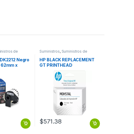
nistros de
Suministros
,
Suministros de
Oficina
 DK2212 Negro
HP BLACK REPLACEMENT
, 62mm x
GT PRINTHEAD
O PLASTICA
M
$
571.38