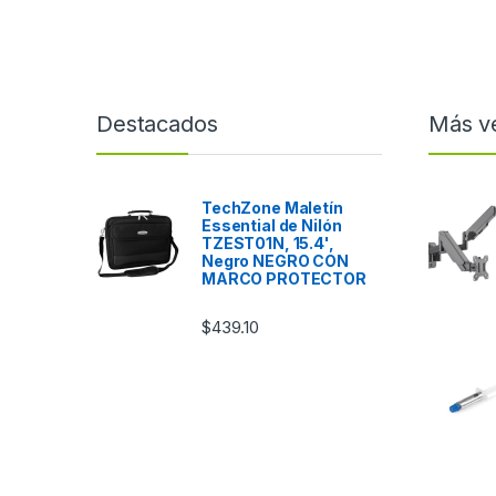
Destacados
Más v
TechZone Maletín
Essential de Nilón
TZEST01N, 15.4',
Negro NEGRO CON
MARCO PROTECTOR
$
439.10