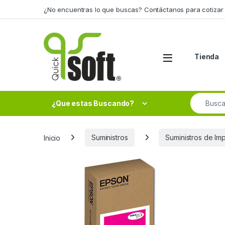
Skip to navigation
Skip to content
¿No encuentras lo que buscas? Contáctanos para cotizar 
Tienda
Search fo
¿Que estas Buscando?
Inicio
Suministros
Suministros de Im