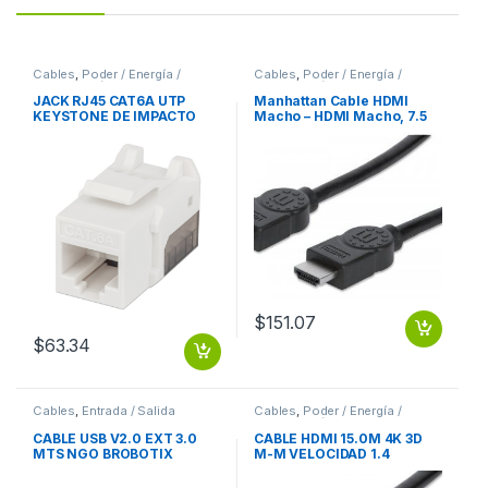
Cables
,
Poder / Energía /
Cables
,
Poder / Energía /
Alimentación
Alimentación
JACK RJ45 CAT6A UTP
Manhattan Cable HDMI
KEYSTONE DE IMPACTO
Macho – HDMI Macho, 7.5
BLANCO
Metros, Negro
7.5M+ETHERNET
$
151.07
$
63.34
Cables
,
Entrada / Salida
Cables
,
Poder / Energía /
Alimentación
CABLE USB V2.0 EXT 3.0
CABLE HDMI 15.0M 4K 3D
MTS NGO BROBOTIX
M-M VELOCIDAD 1.4
MONITOR TV PROYECTOR
VELOCIDAD 1.4 MONITOR