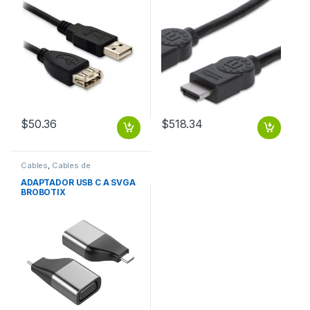
TV PROYECTOR
$
50.36
$
518.34
Cables
,
Cables de
Computadora
ADAPTADOR USB C A SVGA
BROBOTIX