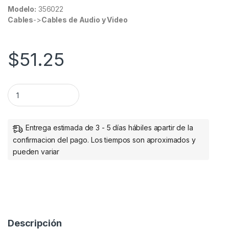
Modelo:
356022
Cables
->
Cables de Audio y Video
$
51.25
EXTENSION DE CABLE DE AUDIO EST EREO 3.5MM 1.0M M-H q
Entrega estimada de 3 - 5 días hábiles apartir de la
confirmacion del pago. Los tiempos son aproximados y
pueden variar
Descripción