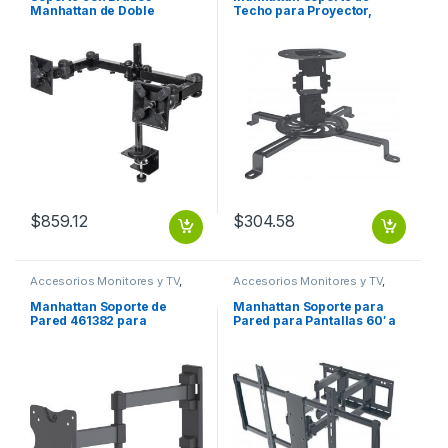
Manhattan de Doble
Techo para Proyector,
Movimiento para 2
hasta 13.5KGs, Negro
Monitores hasta 24′, max.
ARTICULADO 13KG NEGRO
12KGs, Negro ARTICULADO
13 A 24 6 KG X BRAZO
$
859.12
$
304.58
Accesorios Monitores y TV
,
Accesorios Monitores y TV
,
Dispositivos de Video
Dispositivos de Video
Manhattan Soporte de
Manhattan Soporte para
Pared 461382 para
Pared para Pantallas 60′ a
Pantallas 13′ – 27′, hasta
100′ o 80KGs, Negro Y
20Kg, Negro TV
CURVA ARTICULADO 60 A
ARTICULADO 13 A 27 20KG
100 80KG