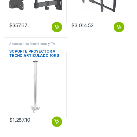
$
357.67
$
3,014.52
Accesorios Monitores y TV
,
Dispositivos de Video
SOPORTE PROYECTOR A
TECHO ARTICULADO 10KG
EXTENSION 13-106CM
ARTICULADO 10KG
EXTENSION 13-106CM
$
1,287.10